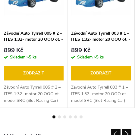
n
í
č
Závodní Auto Tyrrell 005 # 2 –
Závodní Auto Tyrrell 003 # 1 –
ITES 1:32- motor 20 OOO ot. -
ITES 1:32- motor 20 OOO ot. -
e
model SRC (Slot Racing Car)
model SRC (Slot Racing Car)
899 Kč
899 Kč
s
Skladem
>5 ks
Skladem
>5 ks
k
ZOBRAZIT
ZOBRAZIT
o
Závodní Auto Tyrrell 005 # 2 –
Závodní Auto Tyrrell 003 # 1 –
ITES 1:32- motor 20 OOO ot. -
ITES 1:32- motor 20 OOO ot. -
u
model SRC (Slot Racing Car)
model SRC (Slot Racing Car)
Model tohoto závodního auta je
Model tohoto závodního auta je
a
inspirován závodními auty 70. a
inspirován závodními auty 70. a
80 let. Karoserie...
80 let. Karoserie...
u