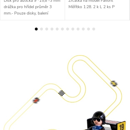
l
Disk pro autíčka 9 *15,8 -3 mm
Zrcátka na model Favorit
drážka pro hřídel průměr 3
Měřítko 1:28. 2 k L 2 ks P
n
mm.- Pouze disky, balení
neobsahuje pneumatiky. 4 ks v
o
balení.
!