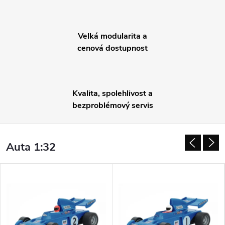
s
v
Velká modularita a
cenová dostupnost
o
j
Kvalita, spolehlivost a
i
bezproblémový servis
p
ů
Auta 1:32
v
o
d