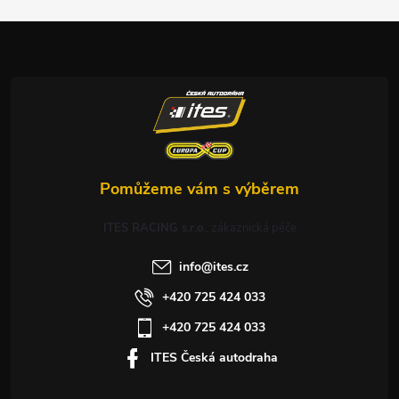
a
t
í
ITES RACING s.r.o.
info
@
ites.cz
+420 725 424 033
+420 725 424 033
ITES Česká autodraha