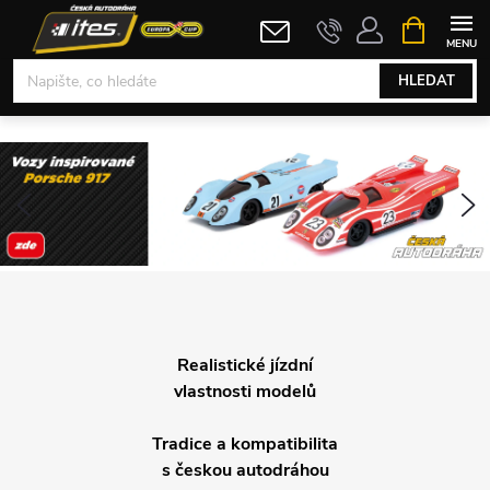
Přejít
NÁKUPNÍ
KOŠÍK
na
obsah
HLEDAT
V
y
Předchozí
N
u
ž
i
Realistické jízdní
j
vlastnosti modelů
t
Tradice a kompatibilita
e
s českou autodráhou