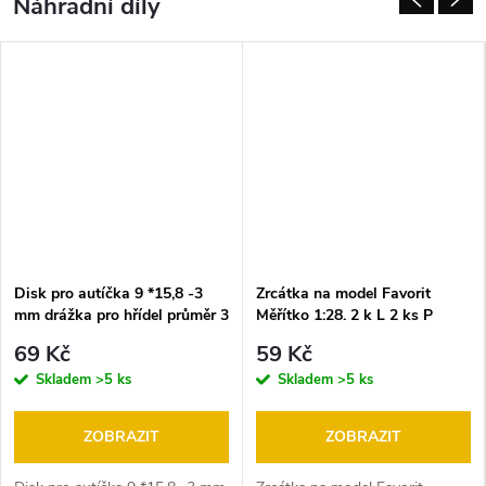
Náhradní díly
t
o
d
r
á
h
u
Disk pro autíčka 9 *15,8 -3
Zrcátka na model Favorit
mm drážka pro hřídel průměr 3
Měřítko 1:28. 2 k L 2 ks P
n
mm - C
69 Kč
59 Kč
Skladem
>5 ks
Skladem
>5 ks
a
p
ZOBRAZIT
ZOBRAZIT