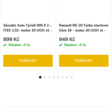
Závodní Auto Tyrrell 005 # 2 –
Renault RE-20 Turbo startovní
ITES 1:32- motor 20 OOO ot. -
číslo 16 - motor 20 OOO ot -
model SRC (Slot Racing Car)
model SRC (Slot Racing Car)
899 Kč
949 Kč
Skladem
>5 ks
Skladem
>5 ks
ZOBRAZIT
ZOBRAZIT