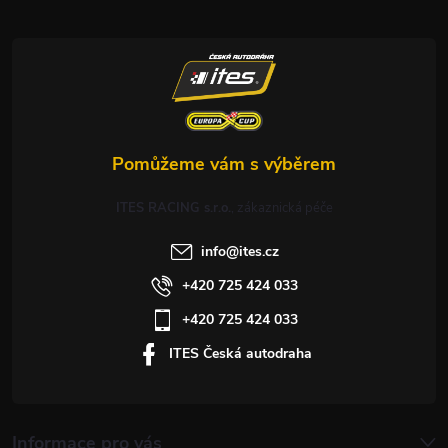
t
í
ITES RACING s.r.o.
info
@
ites.cz
+420 725 424 033
+420 725 424 033
ITES Česká autodraha
Informace pro vás