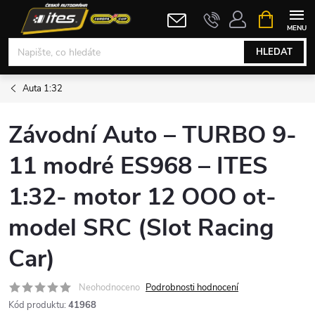
Přejít
NÁKUPNÍ
KOŠÍK
na
obsah
HLEDAT
Auta 1:32
Závodní Auto – TURBO 9-
11 modré ES968 – ITES
1:32- motor 12 OOO ot-
model SRC (Slot Racing
Car)
Neohodnoceno
Podrobnosti hodnocení
Kód produktu:
41968