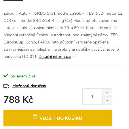
Závodní Auto – TURBO 9-11 modré ES968 – ITES 1:32- motor 12
OOO ot- model SRC (Slot Racing Car)
Model tohoto závodního
auta je inspirován závodními auty 70. a 80 let. Karoserie vozu je
původní vyráběná Českou autodráhou pod známými názvy ITES,
EuropaCup, Gonio, FARO. Tato původní karoserie opatřena
atraktivnějšími samolepkami a drobnými doplňky využívá nového
podvozku ITO 011.
Detailní informace
Skladem
3 ks
Možnosti doručení
788 Kč
Měrná
cena:
VLOŽIT DO KOŠÍKU