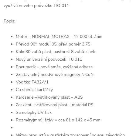
využívá nového podvozku ITO 011.
Popis:
Motor – NORMAL MOTRAX - 12 000 ot. /min
Převod 90°, modul 05, přev. poměr 3,75
Kolo 30 zubů plast, pastorek 8 zubů zinek
Nový univerzální podvozek IT0 011
Pneumatik – nová směs, zvýšená adheze
2x stavitelný neodymové magnety NiCuNi
Vodítko FA32-V1
Cu sběrací kartáčky
Karoserie – vstřikovaný plast – ABS
Zasklení – vstřikovaný plast – materiál PS
Samolepky UV tisk
Rozměry(mm): š/d/v = cca 61 x 142 x 45 mm
Názvy produktů v grafickém zpracovaní polepu závodních