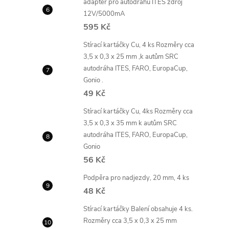
adaptér pro autodráhu ITES zdroj
12V/5000mA
í
595 Kč
Stírací kartáčky Cu, 4 ks Rozměry cca
3,5 x 0,3 x 25 mm ,k autům SRC
r
autodráha ITES, FARO, EuropaCup,
Gonio .
49 Kč
Stírací kartáčky Cu, 4ks Rozměry cca
3,5 x 0,3 x 35 mm k autům SRC
autodráha ITES, FARO, EuropaCup,
Gonio
56 Kč
Podpěra pro nadjezdy, 20 mm, 4 ks
48 Kč
i
Stírací kartáčky Balení obsahuje 4 ks.
Rozměry cca 3,5 x 0,3 x 25 mm