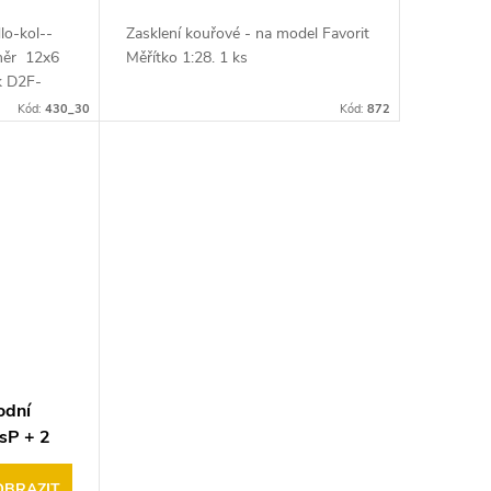
lo-kol--
Zasklení kouřové - na model Favorit
měr 12x6
Měřítko 1:28. 1 ks
k D2F-
s
Kód:
430_30
Kód:
872
odní
ksP + 2
OBRAZIT