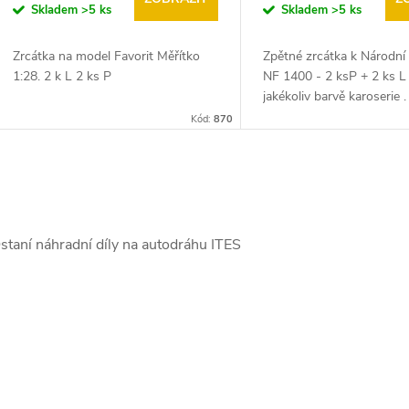
Skladem
>5 ks
Skladem
>5 ks
Zrcátka na model Favorit Měřítko
Zpětné zrcátka k Národní 
1:28. 2 k L 2 ks P
NF 1400 - 2 ksP + 2 ks L
jakékoliv barvě karoserie 
formule NF 1400, typ FiK
Kód:
870
Měřítko 1:32, je první pr
vyráběný...
O
v
staní náhradní díly na autodráhu ITES
á
d
a