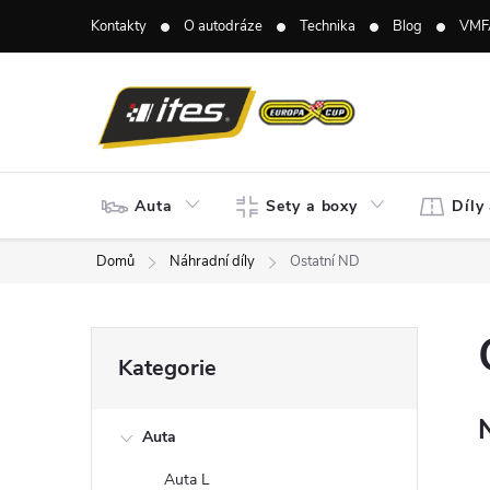
Přejít
Kontakty
O autodráze
Technika
Blog
VMF
na
obsah
Auta
Sety a boxy
Díly
Domů
Náhradní díly
Ostatní ND
P
Přeskočit
Kategorie
kategorie
o
Auta
s
Auta L