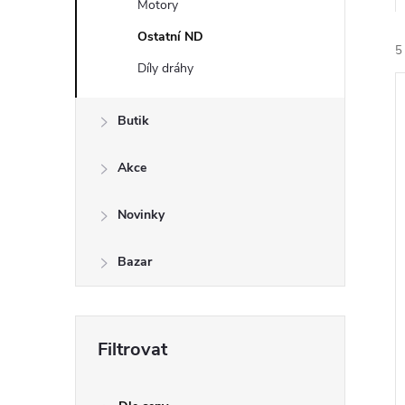
Motory
e
Ostatní ND
5
l
Díly dráhy
Butik
Akce
í
i
Novinky
Bazar