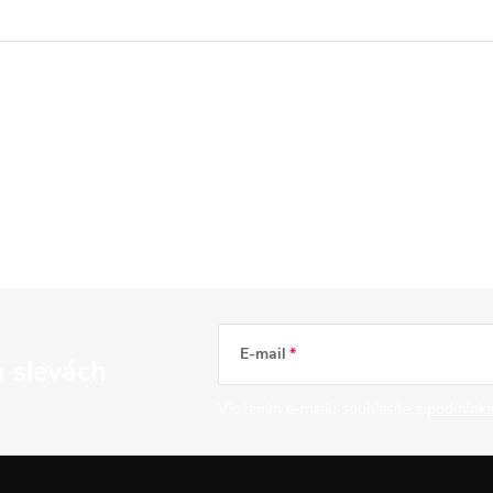
E-mail
a slevách
Vložením e-mailu souhlasíte s
podmínka