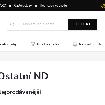
ARO
Časté dotazy
Hodnocení obchodu
HLEDAT
 autodráhy
Příslušenství
Náhradní díly
Ostatní ND
Nejprodávanější