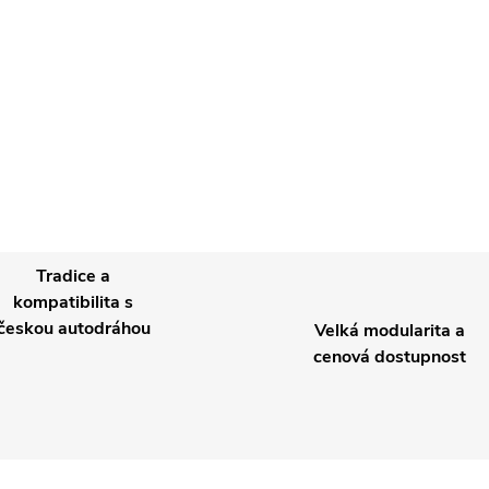
s
u
Tradice a
kompatibilita s
českou autodráhou
Velká modularita a
cenová dostupnost