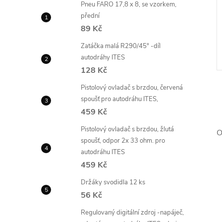
Pneu FARO 17,8 x 8, se vzorkem,
přední
89 Kč
Zatáčka malá R290/45° -díl
autodráhy ITES
128 Kč
Pistolový ovladač s brzdou, červená
spoušť pro autodráhu ITES,
459 Kč
Pistolový ovladač s brzdou, žlutá
O
spoušť, odpor 2x 33 ohm. pro
l
autodráhu ITES
459 Kč
Držáky svodidla 12 ks
56 Kč
Regulovaný digitální zdroj -napáječ,