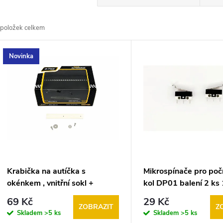
a
položek celkem
z
V
Novinka
e
ý
n
p
p
s
r
p
Krabička na autíčka s
Mikrospínače pro poč
o
okénkem , vnitřní sokl +
kol DP01 balení 2 k
r
šroubky
DC
69 Kč
29 Kč
d
ZOBRAZIT
Z
Skladem
>5 ks
Skladem
>5 ks