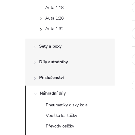
t
Auta 1:18
r
Auta 1:28
Auta 1:32
a
Sety a boxy
n
Díly autodráhy
n
í
Příslušenství
p
Náhradní díly
Pneumatiky disky kola
a
Vodítka kartáčky
n
Převody osičky