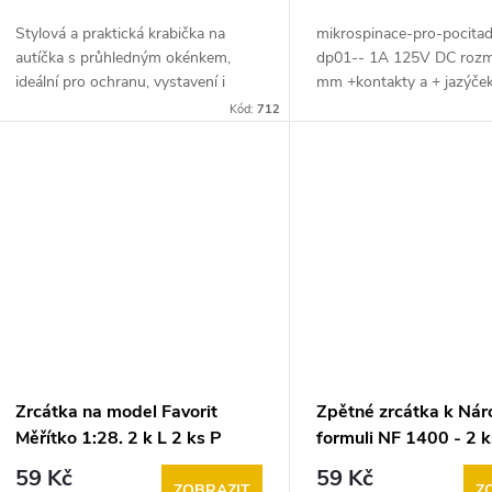
o
u
Stylová a praktická krabička na
mikrospinace-pro-pocitad
d
autíčka s průhledným okénkem,
dp01-- 1A 125V DC roz
k
ideální pro ochranu, vystavení i
mm +kontakty a + jazýče
u
prodej sběratelských modelů. Díky
01FL3 cena za baleni-2-k
Kód:
712
t
promyšlené konstrukci působí jako
k
originální...
ů
t
ů
Zrcátka na model Favorit
Zpětné zrcátka k Nár
Měřítko 1:28. 2 k L 2 ks P
formuli NF 1400 - 2 
ks L
59 Kč
59 Kč
ZOBRAZIT
Z