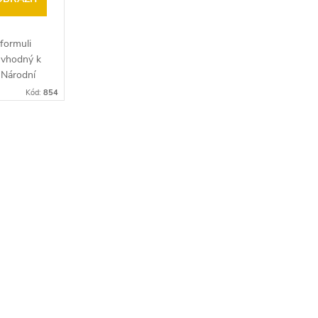
formuli
 vhodný k
. Národní
S 01.
Kód:
854
ůmyslově