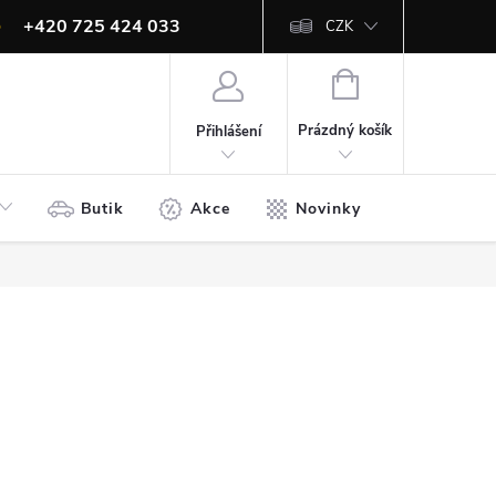
+420 725 424 033
CZK
info@ites.cz
NÁKUPNÍ
KOŠÍK
Prázdný košík
Přihlášení
Butik
Akce
Novinky
Bazar