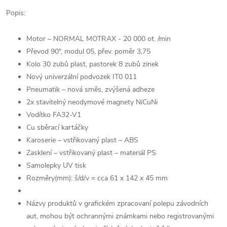
Popis:
Motor – NORMAL MOTRAX - 20 000 ot. /min
Převod 90°, modul 05, přev. poměr 3,75
Kolo 30 zubů plast, pastorek 8 zubů zinek
Nový univerzální podvozek IT0 011
Pneumatik – nová směs, zvýšená adheze
2x stavitelný neodymové magnety NiCuNi
Vodítko FA32-V1
Cu sběrací kartáčky
Karoserie – vstřikovaný plast – ABS
Zasklení – vstřikovaný plast – materiál PS
Samolepky UV tisk
Rozměry(mm): š/d/v = cca 61 x 142 x 45 mm
Názvy produktů v grafickém zpracovaní polepu závodních
aut, mohou být ochrannými známkami nebo registrovanými