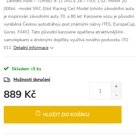
Závodní Auto – TURBO 9-11 JAG # 24 – ITES 1:32- Motor 20
000ot. -model SRC (Slot Racing Car)
Model tohoto závodního auta
je inspirován závodními auty 70. a 80 let. Karoserie vozu je původní
vyráběná Českou autodráhou pod známými názvy ITES, EuropaCup,
Gonio, FARO. Tato původní karoserie opatřena atraktivnějšími
samolepkami a drobnými doplňky využívá nového podvozku ITO
011.
Detailní informace
Skladem
>5 ks
Možnosti doručení
889 Kč
Měrná
cena:
VLOŽIT DO KOŠÍKU