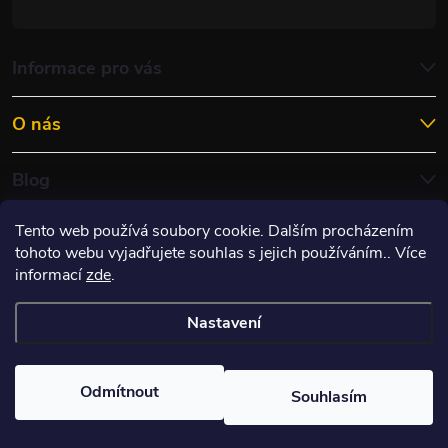
Informace pro vás
O nás
Blog
Tento web používá soubory cookie. Dalším procházením
tohoto webu vyjadřujete souhlas s jejich používáním.. Více
informací
zde
.
Nastavení
Copyright 2026
ITES RACING s.r.o.
. Všechna práva vyhrazena.
Upravit
nastavení cookies
Odmítnout
Souhlasím
Vytvořil Shoptet
&