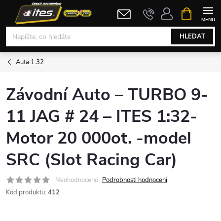
Přejít
NÁKUPNÍ
KOŠÍK
na
obsah
HLEDAT
Auta 1:32
Závodní Auto – TURBO 9-
11 JAG # 24 – ITES 1:32-
Motor 20 000ot. -model
SRC (Slot Racing Car)
Neohodnoceno
Podrobnosti hodnocení
Kód produktu:
412