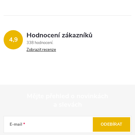
Hodnocení zákazníků
4,9
338 hodnocení
Zobrazit recenze
Mějte přehled o novinkách
a slevách
Z
á
E-mail
ODEBÍRAT