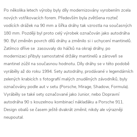
Po několika letech výroby byly díly modernizovány vyrobením zcela
nových vstřikovacích forem. Především byla zvětšena rozteč
vodících drážek na 90 mm a šířka dráhy tak vzrostla na současných
180 mm. Později byl proto celý výrobek označován jako autodráha
90. Byl změněn povrch dílů dráhy a změnilo si i uchycení mantinelů.
Zatímco dříve se zasouvaly do háčků na okraji dráhy, po
modernizaci přibyly samostatné držáky mantinelů a zároveň se
mantinel zúžil na současnou hodnotu. Díly dráhy se v této podobě
vyráběly až do roku 1994. Sety autodráhy, prodávané v legendárních
zelených krabicích s fotografií malých znuděných závodníků, byly
označovány podle aut v setu (Porsche, Mirage, Shadow, Formula).
Vyráběly se také sety označované jako Junior, nebo Dopravní
autodráha 90 s kouzelnou kombinací náklaďáku a Porsche 911.
Design obalů se časem ještě dvakrát změnil, nikdy ale výrazněji
neupoutal.