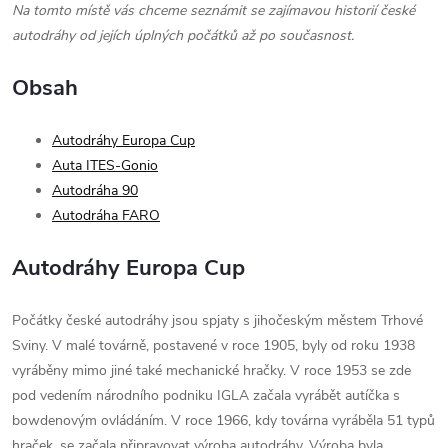
Na tomto místě vás chceme seznámit se zajímavou historií české
autodráhy od jejích úplných počátků až po současnost.
Obsah
Autodráhy Europa Cup
Auta ITES-Gonio
Autodráha 90
Autodráha FARO
Autodráhy Europa Cup
Počátky české autodráhy jsou spjaty s jihočeským městem Trhové
Sviny. V malé továrně, postavené v roce 1905, byly od roku 1938
vyráběny mimo jiné také mechanické hračky. V roce 1953 se zde
pod vedením národního podniku IGLA začala vyrábět autíčka s
bowdenovým ovládáním. V roce 1966, kdy továrna vyráběla 51 typů
hraček, se začala připravovat výroba autodráhy. Výroba byla