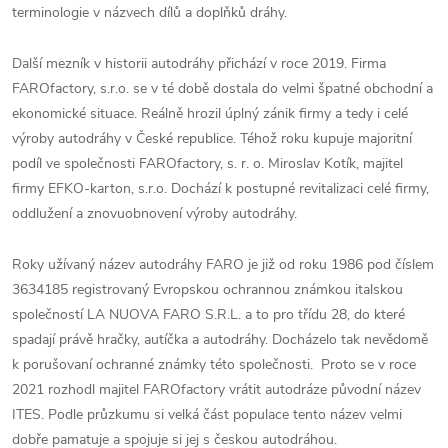
terminologie v názvech dílů a doplňků dráhy.
Další mezník v historii autodráhy přichází v roce 2019. Firma
FAROfactory, s.r.o. se v té době dostala do velmi špatné obchodní a
ekonomické situace. Reálně hrozil úplný zánik firmy a tedy i celé
výroby autodráhy v České republice. Téhož roku kupuje majoritní
podíl ve společnosti FAROfactory, s. r. o. Miroslav Kotík, majitel
firmy EFKO-karton, s.r.o. Dochází k postupné revitalizaci celé firmy,
oddlužení a znovuobnovení výroby autodráhy.
Roky užívaný název autodráhy FARO je již od roku 1986 pod číslem
3634185 registrovaný Evropskou ochrannou známkou italskou
společností LA NUOVA FARO S.R.L. a to pro třídu 28, do které
spadají právě hračky, autíčka a autodráhy. Docházelo tak nevědomě
k porušovaní ochranné známky této společnosti. Proto se v roce
2021 rozhodl majitel FAROfactory vrátit autodráze původní název
ITES. Podle průzkumu si velká část populace tento název velmi
dobře pamatuje a spojuje si jej s českou autodráhou.