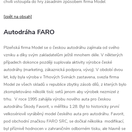
chvíli vstoupila do hry zásadním způsobem firma Model.
[zpět na obsah]
Autodráha FARO
Plzeňská firma Model se o českou autodráhu zajímala od svého
vzniku a díky svým zakladatelům ještě mnohem déle. V některých
případech dokonce později suplovala aktivity výrobce české
autodráhy (marketing, zákaznická podpora, vývoj). V období dvou
let, kdy byla výroba v Trhových Svinách zastavena, svezla firma
Model ze všech skladů v republice zbytky zásob dílů, z kterých bylo
zkompletováno několik tisíc setů jenom aby výrobek nezmizel z
trhu. V roce 1995 zahájila výrobu nového auta pro českou
autodráhu Škody Favorit, v měřítku 1:28. Byl to historicky první
velkosériově vyráběný model českého auta pro autodráhu. Favorit,
pod obchodní značkou FARO SRC, se dočkal několika modifikací,
byl příznivě hodnocen v zahraničním odborném tisku, ale hlavně se