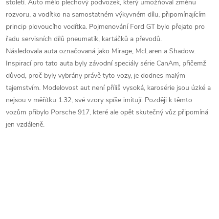
století. Auto mělo plechový podvozek, který umožňoval změnu
rozvoru, a vodítko na samostatném výkyvném dílu, připomínajícím
princip plovoucího vodítka. Pojmenování Ford GT bylo přejato pro
řadu servisních dílů pneumatik, kartáčků a převodů.
Následovala auta označovaná jako Mirage, McLaren a Shadow.
Inspirací pro tato auta byly závodní speciály série CanAm, přičemž
důvod, proč byly vybrány právě tyto vozy, je dodnes malým
tajemstvím. Modelovost aut není příliš vysoká, karosérie jsou úzké a
nejsou v měřítku 1:32, své vzory spíše imitují. Později k těmto
vozům přibylo Porsche 917, které ale opět skutečný vůz připomíná
jen vzdáleně.