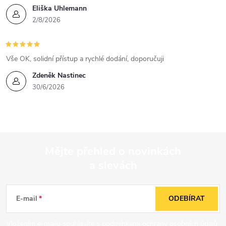
Eliška Uhlemann
2/8/2026
Vše OK, solidní přístup a rychlé dodání, doporučuji
Zdeněk Nastinec
30/6/2026
Mějte přehled o novinkách
a slevách
Z
á
E-mail
ODEBÍRAT
p
Vložením e-mailu souhlasíte s
podmínkami ochrany osobních údajů