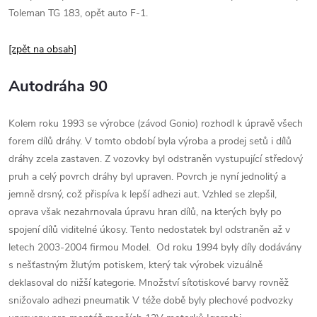
Toleman TG 183, opět auto F-1.
[zpět na obsah]
Autodráha 90
Kolem roku 1993 se výrobce (závod Gonio) rozhodl k úpravě všech
forem dílů dráhy. V tomto období byla výroba a prodej setů i dílů
dráhy zcela zastaven. Z vozovky byl odstraněn vystupující středový
pruh a celý povrch dráhy byl upraven. Povrch je nyní jednolitý a
jemně drsný, což přispíva k lepší adhezi aut. Vzhled se zlepšil,
oprava však nezahrnovala úpravu hran dílů, na kterých byly po
spojení dílů viditelné úkosy. Tento nedostatek byl odstraněn až v
letech 2003-2004 firmou Model. Od roku 1994 byly díly dodávány
s nešťastným žlutým potiskem, který tak výrobek vizuálně
deklasoval do nižší kategorie. Množství sítotiskové barvy rovněž
snižovalo adhezi pneumatik V téže době byly plechové podvozky