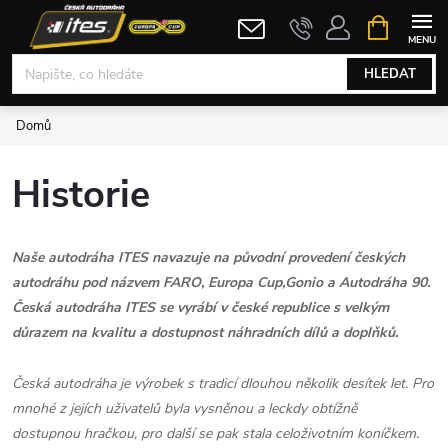
Přejít
NÁKUPNÍ
KOŠÍK
na
obsah
HLEDAT
Domů
Historie
Naše autodráha ITES navazuje na původní provedení českých
autodráhu pod názvem FARO, Europa Cup,Gonio a Autodráha 90.
Česká autodráha ITES se vyrábí v české republice s velkým
důrazem na kvalitu a dostupnost náhradních dílů a doplňků.
Česká autodráha je výrobek s tradicí dlouhou několik desítek let. Pro
mnohé z jejích uživatelů byla vysněnou a leckdy obtížně
dostupnou hračkou, pro další se pak stala celoživotním koníčkem.