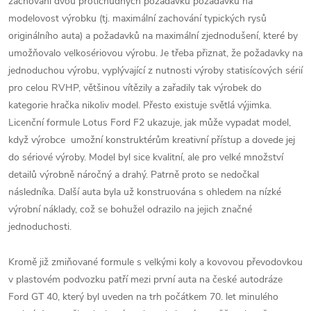
zachování dvou protichůdných požadavků požadavků na
modelovost výrobku (tj. maximální zachování typických rysů
originálního auta) a požadavků na maximální zjednodušení, které by
umožňovalo velkosériovou výrobu. Je třeba přiznat, že požadavky na
jednoduchou výrobu, vyplývající z nutnosti výroby statisícových sérií
pro celou RVHP, většinou vítězily a zařadily tak výrobek do
kategorie hračka nikoliv model. Přesto existuje světlá výjimka.
Licenční formule Lotus Ford F2 ukazuje, jak může vypadat model,
když výrobce umožní konstruktérům kreativní přístup a dovede jej
do sériové výroby. Model byl sice kvalitní, ale pro velké množství
detailů výrobně náročný a drahý. Patrně proto se nedočkal
následníka. Další auta byla už konstruována s ohledem na nízké
výrobní náklady, což se bohužel odrazilo na jejich značné
jednoduchosti.
Kromě již zmiňované formule s velkými koly a kovovou převodovkou
v plastovém podvozku patří mezi první auta na české autodráze
Ford GT 40, který byl uveden na trh počátkem 70. let minulého