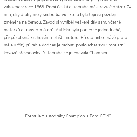
zahájena v roce 1968. První česká autodráha měla rozteč drážek 74
mm, díly dráhy měly šedou barvu., která byla teprve později
změněna na černou. Závod si vyráběl veškeré díly sám, včetně
motorků a transformátorů. Autíčka byla poměrně jednoduchá,
přizpůsobená kruhovému plášti motoru. Přesto nebo právě proto
měla určitý půvab a dodnes je radost poslouchat zvuk robustní
kovové převodovky. Autodráha se jmenovala Champion.
Formule z autodráhy Champion a Ford GT 40.