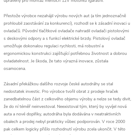
upraveny pro montáž menších 12V motorků Igarashi.
Přestože výrobce nezahájil výrobu nových aut (a tím jednoznačně
prohloubil zaostávání za konkurencí), rozhodl se k zásadní inovaci u
ovladačů. Původní tlačítkové ovladače nahradil ovladači pistolovými
s deskovými odpory a s funkcí elektrické brzdy. Pistolový ovladač
umožňuje dokonalou regulaci rychlosti, má robustní a
ergonomickou konstrukci zajišťující potřebnou životnost a dobrou
ovladatelnost. Je škoda, že tato výrazná inovace, zůstala
osamocena.
Zásadní překážkou dalšího rozvoje české autodráhy se stal
nedostatek investic. Pro výrobce tvořil obrat z prodeje hraček
zanedbatelnou část z celkového objemu výroby a nelze se tedy divit,
že do ní téměř neinvestoval. Neexistoval tým, který by vyvíjel nová
auta a nové doplňky, autodráha byla dodávána v neatraktivních
obalech a prodej nebyl prakticky vůbec podporován. V roce 2000
pak celkem logicky přišlo rozhodnutí výrobu zcela ukončit. V této