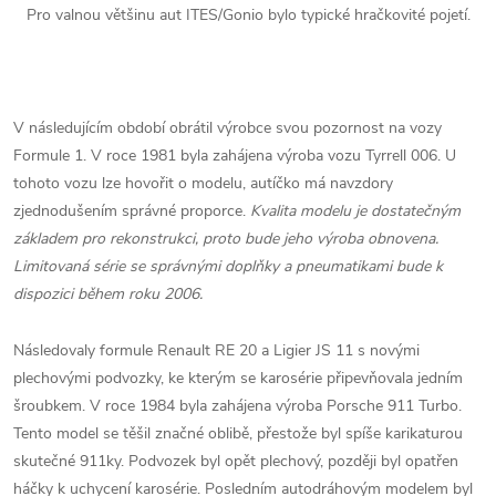
Pro valnou většinu aut ITES/Gonio bylo typické hračkovité pojetí.
V následujícím období obrátil výrobce svou pozornost na vozy
Formule 1. V roce 1981 byla zahájena výroba vozu Tyrrell 006. U
tohoto vozu lze hovořit o modelu, autíčko má navzdory
zjednodušením správné proporce.
Kvalita modelu je dostatečným
základem pro rekonstrukci, proto bude jeho výroba obnovena.
Limitovaná série se správnými doplňky a pneumatikami bude k
dispozici během roku 2006.
Následovaly formule Renault RE 20 a Ligier JS 11 s novými
plechovými podvozky, ke kterým se karosérie připevňovala jedním
šroubkem. V roce 1984 byla zahájena výroba Porsche 911 Turbo.
Tento model se těšil značné oblibě, přestože byl spíše karikaturou
skutečné 911ky. Podvozek byl opět plechový, později byl opatřen
háčky k uchycení karosérie. Posledním autodráhovým modelem byl