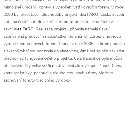
mimo jiné umožnil opravy a vylepšení vstřikovacích forem. V roce
2003 byl představen dlouhodobý projekt Idea FARO: Česká závodní
auta na české autodráze. Více o tomto projektu se dočtete v
sekci
Idea FARO
. Realizace projektu přinesla nemalá úskalí,
zapříčiněná především nedostatkem finančních zdrojů a nutností
vyrobit mnoho nových forem. Teprve v roce 2005 se firmě podařilo
získat výrobní soubor zcela do vlastnictví, čímž byl splněn základní
předpoklad fungování celého projektu. Celá transakce byla možná
především díky velké vstřícnosti vedení akciové společnosti Gama,
které realisticky posoudilo dlouholetou snahu firmy Model o
zachování tohoto tradičního výrobku .