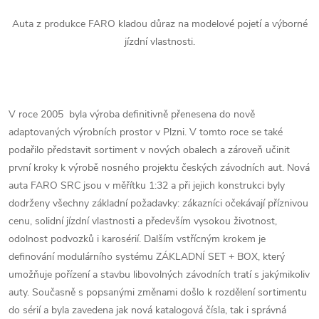
Auta z produkce FARO kladou důraz na modelové pojetí a výborné
jízdní vlastnosti.
V roce 2005 byla výroba definitivně přenesena do nově
adaptovaných výrobních prostor v Plzni. V tomto roce se také
podařilo představit sortiment v nových obalech a zároveň učinit
první kroky k výrobě nosného projektu českých závodních aut. Nová
auta FARO SRC jsou v měřítku 1:32 a při jejich konstrukci byly
dodrženy všechny základní požadavky: zákazníci očekávají příznivou
cenu, solidní jízdní vlastnosti a především vysokou životnost,
odolnost podvozků i karosérií. Dalším vstřícným krokem je
definování modulárního systému ZÁKLADNÍ SET + BOX, který
umožňuje pořízení a stavbu libovolných závodních tratí s jakýmikoliv
auty. Současně s popsanými změnami došlo k rozdělení sortimentu
do sérií a byla zavedena jak nová katalogová čísla, tak i správná