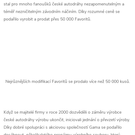
stal pro mnoho fanoušků české autodráhy nezapomenutelným a
téměř nezničitelným závodním náčiním. Díky rozumné ceně se
podařilo vyrobit a prodat přes 50 000 Favoritů.
Nejrůznějších modifikací Favoritů se prodalo více než 50 000 kusů.
Když se majitelé firmy v roce 2000 dozvěděli o záměru výrobce
české autodráhy výrobu ukončit, iniciovali jednání o převzetí výroby.
Díky dobré spolupráci s akciovou společností Gama se podařilo
dosáhnout několikaletého pronájmu výrobního souboru, který