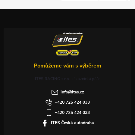
a
t
í
ITES RACING s.r.o.
info
@
ites.cz
+420 725 424 033
+420 725 424 033
ITES Česká autodraha