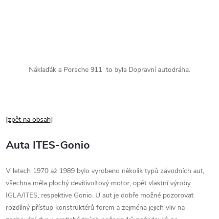
Náklaďák a Porsche 911 to byla Dopravní autodráha.
[zpět na obsah]
Auta ITES-Gonio
V letech 1970 až 1989 bylo vyrobeno několik typů závodních aut,
všechna měla plochý devítivoltový motor, opět vlastní výroby
IGLA/ITES, respektive Gonio. U aut je dobře možné pozorovat
rozdílný přístup konstruktérů forem a zejména jejich vliv na