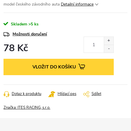
model českého závodního auta
Detailní informace
Skladem
>5 ks
Možnosti doručení
78 Kč
Měrná
cena:
VLOŽIT DO KOŠÍKU
Dotaz k produktu
Hlídací pes
Sdílet
Značka:
ITES RACING, s.r.o.