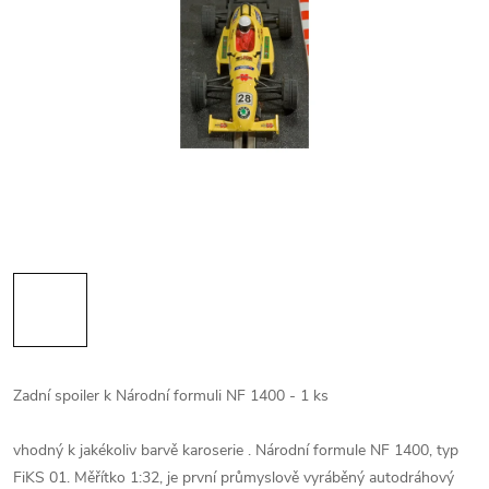
Zadní spoiler k Národní formuli NF 1400 - 1 ks
vhodný k jakékoliv barvě karoserie . Národní formule NF 1400, typ
FiKS 01. Měřítko 1:32, je první průmyslově vyráběný autodráhový