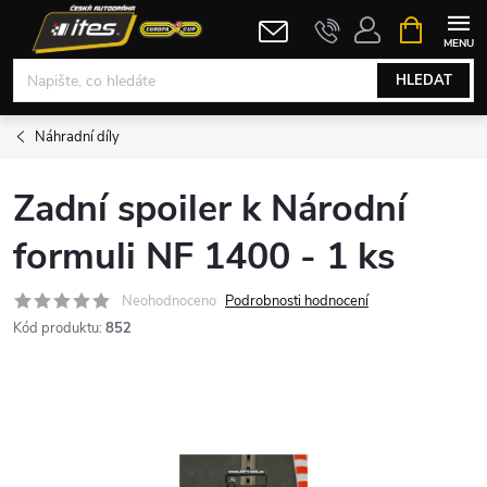
Přejít
NÁKUPNÍ
KOŠÍK
na
obsah
HLEDAT
Náhradní díly
Zadní spoiler k Národní
formuli NF 1400 - 1 ks
Neohodnoceno
Podrobnosti hodnocení
Kód produktu:
852