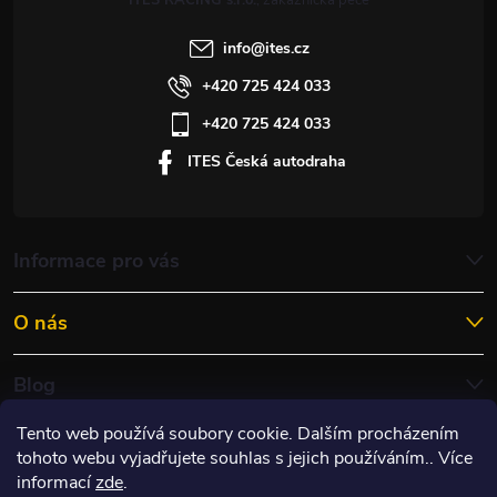
ITES RACING s.r.o.
info
@
ites.cz
+420 725 424 033
+420 725 424 033
ITES Česká autodraha
Informace pro vás
O nás
Blog
Tento web používá soubory cookie. Dalším procházením
tohoto webu vyjadřujete souhlas s jejich používáním.. Více
informací
zde
.