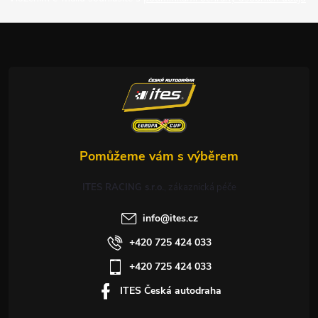
a
t
í
ITES RACING s.r.o.
info
@
ites.cz
+420 725 424 033
+420 725 424 033
ITES Česká autodraha