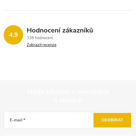
Hodnocení zákazníků
4,9
338 hodnocení
Zobrazit recenze
Mějte přehled o novinkách
a slevách
Z
á
E-mail
ODEBÍRAT
p
Vložením e-mailu souhlasíte s
podmínkami ochrany osobních údajů