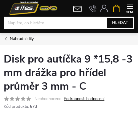
Přejít
NÁKUPNÍ
KOŠÍK
na
obsah
HLEDAT
Náhradní díly
Disk pro autíčka 9 *15,8 -3
mm drážka pro hřídel
průměr 3 mm - C
Neohodnoceno
Podrobnosti hodnocení
Kód produktu:
673