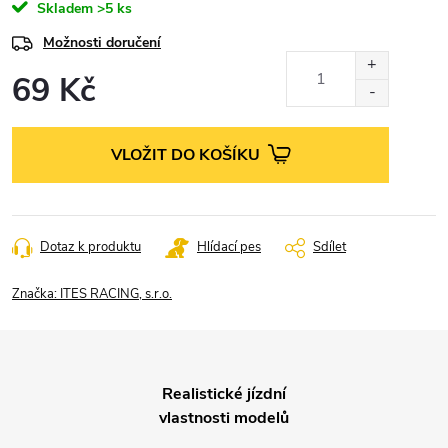
Skladem
>5 ks
Možnosti doručení
69 Kč
Měrná
cena:
VLOŽIT DO KOŠÍKU
Dotaz k produktu
Hlídací pes
Sdílet
Značka:
ITES RACING, s.r.o.
Realistické jízdní
vlastnosti modelů