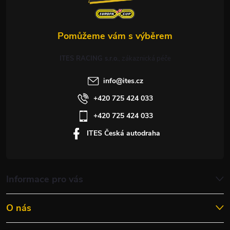
ITES RACING s.r.o.
info
@
ites.cz
+420 725 424 033
+420 725 424 033
ITES Česká autodraha
Informace pro vás
O nás