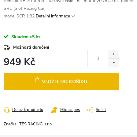
Renault RE-20 Turbo startovní číslo 16 - motor 20 OOO ot -model
SRC (Slot Racing Car)
model SCR 1:32
Detailní informace
Skladem
>5 ks
Možnosti doručení
949 Kč
Měrná
cena:
VLOŽIT DO KOŠÍKU
Dotaz k produktu
Hlídací pes
Sdílet
Značka:
ITES RACING, s.r.o.