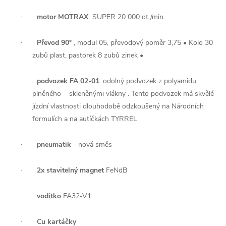
motor MOTRAX
SUPER 20 000 ot./min.
·
Převod 90°
, modul 05, převodový poměr 3,75 • Kolo 30
·
zubů plast, pastorek 8 zubů zinek •
podvozek FA 02-01
: odolný podvozek z polyamidu
·
plněného skleněnými vlákny . Tento podvozek má skvělé
jízdní vlastnosti dlouhodobě odzkoušený na Národních
formulích a na autíčkách TYRREL
pneumatik
- nová směs
·
2x stavitelný magnet
FeNdB
·
vodítko
FA32-V1
·
Cu kartáčky
·