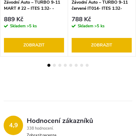
Závodní Auto – TURBO 9-11
Závodní Auto – TURBO 9-11
MART # 22 – ITES 1:32- -
červené IT014- ITES 1:32-
motor 20 OOO ot. -model SRC
motor 12 OOO ot- model SRC
889 Kč
788 Kč
(Slot Racing Car)
(Slot Racing Car)
Skladem
>5 ks
Skladem
>5 ks
ZOBRAZIT
ZOBRAZIT
Hodnocení zákazníků
4,9
338 hodnocení
Zobrazit recenze