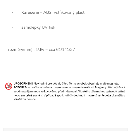
Karoserie –
ABS
vstřikovaný plast
·
samolepky UV tisk
·
rozměry(mm) : š/d/v = cca 61/141/37