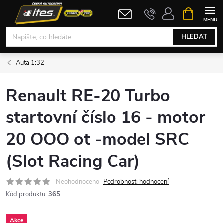
Přejít
NÁKUPNÍ
KOŠÍK
na
obsah
HLEDAT
Auta 1:32
Renault RE-20 Turbo
startovní číslo 16 - motor
20 OOO ot -model SRC
(Slot Racing Car)
Neohodnoceno
Podrobnosti hodnocení
Kód produktu:
365
Akce