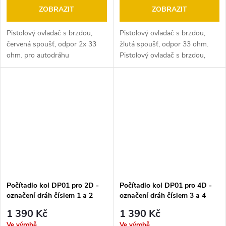
ZOBRAZIT
ZOBRAZIT
Pistolový ovladač s brzdou,
Pistolový ovladač s brzdou,
červená spoušť, odpor 2x 33
žlutá spoušť, odpor 33 ohm.
ohm. pro autodráhu
Pistolový ovladač s brzdou,
ITES,FARO, GOIO
červená spoušť, odpor 2x 33
EUROPACUP
ohm. pro autodráhu
ITES,FARO, GOIO
EUROPACUP
Počítadlo kol DP01 pro 2D -
Počítadlo kol DP01 pro 4D -
označení dráh číslem 1 a 2
označení dráh číslem 3 a 4
1 390 Kč
1 390 Kč
Ve výrobě
Ve výrobě