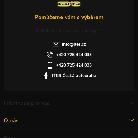
ITES RACING s.r.o.
info
@
ites.cz
+420 725 424 033
+420 725 424 033
ITES Česká autodraha
Informace pro vás
O nás
Blog