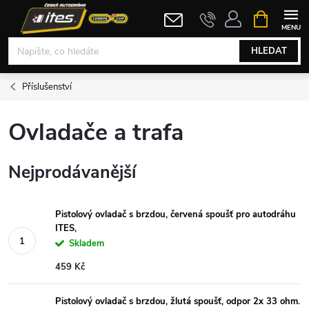
Přejít
NÁKUPNÍ
KOŠÍK
na
obsah
HLEDAT
Příslušenství
Ovladače a trafa
Nejprodávanější
Pistolový ovladač s brzdou, červená spoušť pro autodráhu
ITES,
Skladem
459 Kč
Pistolový ovladač s brzdou, žlutá spoušť, odpor 2x 33 ohm.