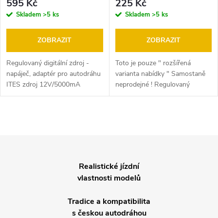
595 Kč
225 Kč
12V/5000mA
autodráhu ITES zdroj
Skladem
>5 ks
Skladem
>5 ks
12V/5000mA
ZOBRAZIT
ZOBRAZIT
Regulovaný digitální zdroj -
Toto je pouze " rozšířená
napáječ, adaptér pro autodráhu
varianta nabídky " Samostaně
ITES zdroj 12V/5000mA
neprodejné ! Regulovaný
digitální zdroj - Napáječ
autodráhy 6-12V / 5000mA
Toto je pouze " rozšířená
O
varianta nabídky "...
v
l
Realistické jízdní
vlastnosti modelů
á
d
Tradice a kompatibilita
s českou autodráhou