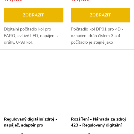
ZOBRAZIT
ZOBRAZIT
Digitální počítadlo kol pro
Počítadlo kol DP01 pro 4D -
FARO, svítivé LED, napájení z
označení dráh číslem 3 a 4
dráhy, 0-99 kol.
počítadlo je stejné jako
č.p.430,.pouze jiný polep
display pro autodráhu ITES,
FARO, GONIO, EuropaCu
Regulovaný digitální zdroj -
Rozšíření - Náhrada za zdroj
napáječ, adaptér pro
423 - Regulovaný digitální
autodráhu ITES zdroj
zdroj -napáječ, adaptér pro