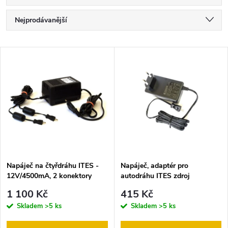
Ř
Nejprodávanější
a
Nejlevnější
V
Nejdražší
z
ý
Abecedně
e
p
n
i
í
s
p
Napáječ na čtyřdráhu ITES -
Napáječ, adaptér pro
12V/4500mA, 2 konektory
autodráhu ITES zdroj
p
12V/2000mA
r
1 100 Kč
415 Kč
r
Skladem
>5 ks
Skladem
>5 ks
o