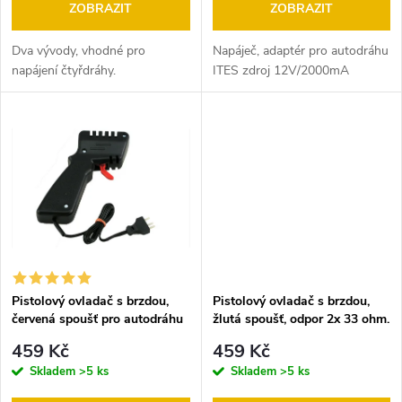
o
ZOBRAZIT
ZOBRAZIT
d
d
Dva vývody, vhodné pro
Napáječ, adaptér pro autodráhu
u
napájení čtyřdráhy.
ITES zdroj 12V/2000mA
u
k
k
t
t
ů
ů
Pistolový ovladač s brzdou,
Pistolový ovladač s brzdou,
červená spoušť pro autodráhu
žlutá spoušť, odpor 2x 33 ohm.
ITES,
pro autodráhu ITES
459 Kč
459 Kč
Skladem
>5 ks
Skladem
>5 ks