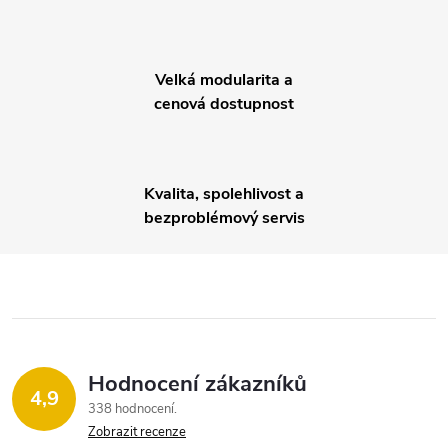
a
c
í
Velká modularita a
cenová dostupnost
p
r
Kvalita, spolehlivost a
v
bezproblémový servis
k
y
v
ý
Hodnocení zákazníků
4,9
p
338 hodnocení
Zobrazit recenze