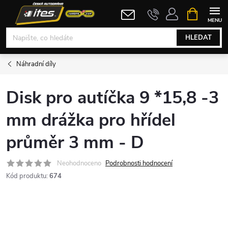
Přejít
NÁKUPNÍ
KOŠÍK
na
obsah
HLEDAT
Náhradní díly
Disk pro autíčka 9 *15,8 -3
mm drážka pro hřídel
průměr 3 mm - D
Neohodnoceno
Podrobnosti hodnocení
Kód produktu:
674