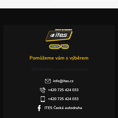
a
t
í
ITES RACING s.r.o.
info
@
ites.cz
+420 725 424 033
+420 725 424 033
ITES Česká autodraha