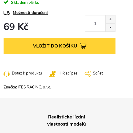
Skladem
>5 ks
Možnosti doručení
69 Kč
Měrná
cena:
VLOŽIT DO KOŠÍKU
Dotaz k produktu
Hlídací pes
Sdílet
Značka:
ITES RACING, s.r.o.
Realistické jízdní
vlastnosti modelů