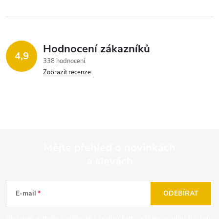
Hodnocení zákazníků
4,9
338 hodnocení
Zobrazit recenze
Mějte přehled o novinkách
a slevách
Z
á
E-mail
ODEBÍRAT
p
Vložením e-mailu souhlasíte s
podmínkami ochrany osobních údajů