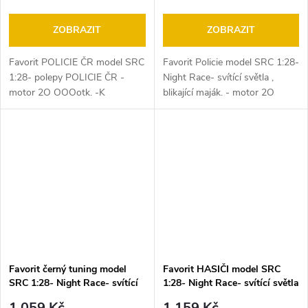
ZOBRAZIT
ZOBRAZIT
Favorit POLICIE ČR model SRC
Favorit Policie model SRC 1:28-
1:28- polepy POLICIE ČR -
Night Race- svítící světla ,
motor 2O OOOotk. -K
blikající maják. - motor 2O
autodráze ITES, FARO,
OOOotk. -K autodráze ITES,
EuropaCup, Gonio .
FARO, EuropaCup, Gonio .
Efektní závod policejní honičky
na...
Favorit černý tuning model
Favorit HASIČI model SRC
SRC 1:28- Night Race- svítící
1:28- Night Race- svítící světla
světla - motor 2O OOOotk. -K
, blikající maják. - motor 2O
1 059 Kč
1 159 Kč