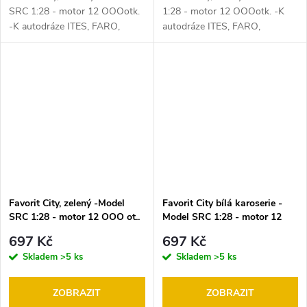
SRC 1:28 - motor 12 OOOotk.
1:28 - motor 12 OOOotk. -K
-K autodráze ITES, FARO,
autodráze ITES, FARO,
EuropaCup, Gonio .
EuropaCup, Gonio .
Favorit City, zelený -Model
Favorit City bílá karoserie -
SRC 1:28 - motor 12 OOO ot..
Model SRC 1:28 - motor 12
-K autodráze ITES, FARO,
OOO ot.. -K autodráze ITES,
697 Kč
697 Kč
EuropaCup, Gonio .
FARO, EuropaCup, Gonio .
Skladem
>5 ks
Skladem
>5 ks
ZOBRAZIT
ZOBRAZIT