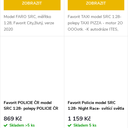
ZOBRAZIT
ZOBRAZIT
Model FARO SRC, měřítko
Favorit TAXI model SRC 1:28-
1:28, Favorit City,žlutý, verze
polepy TAXI PIZZA - motor 2O
2020
OOOotk. -K autodráze ITES,
FARO, EuropaCup, Gonio .
Favorit POLICIE ČR model
Favorit Policie model SRC
SRC 1:28- polepy POLICIE ČR
1:28- Night Race- svítící světla
- motor 2O OOOotk. -K
, blikající maják. - motor 2O
869 Kč
1 159 Kč
autodráze ITES, FARO,
OOOotk. -K autodráze ITES,
Skladem
>5 ks
Skladem
5 ks
EuropaCup, Gonio .
FARO, EuropaCup, Gonio .