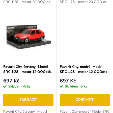
u
SRC 1:28 - motor 20 OOO ot..
SRC 1:28 - motor 20 OOO ot..
u
-K autodráze ITES, FARO,
-K autodráze ITES, FARO,
k
EuropaCup, Gonio . Limitovaná
EuropaCup, Gonio . Limitovaná
k
série sběratelských
série sběratelských
t
modelovaných...
modelovaných...
t
ů
ů
Favorit City, červený -Model
Favorit City, modrý -Model
SRC 1:28 - motor 12 OOOotk.
SRC 1:28 - motor 12 OOOotk.
-K autodráze ITES, FARO,
-K autodráze ITES, FARO,
697 Kč
697 Kč
EuropaCup, Gonio .
EuropaCup, Gonio .
Skladem
>5 ks
Skladem
>5 ks
ZOBRAZIT
ZOBRAZIT
Favorit City, červený -Model
Favorit City, modrý -Model SRC