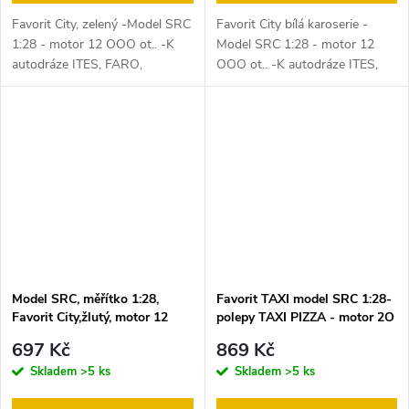
Favorit City, zelený -Model SRC
Favorit City bílá karoserie -
1:28 - motor 12 OOO ot.. -K
Model SRC 1:28 - motor 12
autodráze ITES, FARO,
OOO ot.. -K autodráze ITES,
EuropaCup, Gonio . Hmotnost
FARO, EuropaCup, Gonio .
96 g Délka (L) 138 mm Šířka
(W) 59 mm Výška (H) 51 mm
Rozvor...
Model SRC, měřítko 1:28,
Favorit TAXI model SRC 1:28-
Favorit City,žlutý, motor 12
polepy TAXI PIZZA - motor 2O
000ot. - k autodráze ITES,
OOOotk. -K autodráze ITES,
697 Kč
869 Kč
FARO, EuropaCup, Gonio
FARO, EuropaCup, Gonio .
Skladem
>5 ks
Skladem
>5 ks