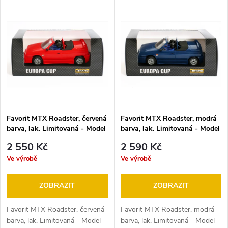
V
Nejdražší
z
ý
Abecedně
e
p
n
i
í
s
p
Favorit MTX Roadster, červená
Favorit MTX Roadster, modrá
barva, lak. Limitovaná - Model
barva, lak. Limitovaná - Model
p
SRC 1:28 - motor 20 OOO ot..
SRC 1:28 - motor 20 OOO ot..
r
2 550 Kč
2 590 Kč
-K autodráze ITES, FARO,
-K autodráze ITES, FARO,
r
Ve výrobě
Ve výrobě
EuropaCup, Gonio .
EuropaCup, Gonio .
o
o
ZOBRAZIT
ZOBRAZIT
d
d
Favorit MTX Roadster, červená
Favorit MTX Roadster, modrá
barva, lak. Limitovaná - Model
barva, lak. Limitovaná - Model