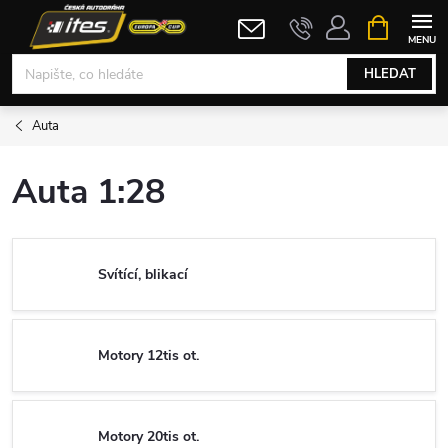
Přejít
NÁKUPNÍ
KOŠÍK
na
obsah
HLEDAT
Auta
Auta 1:28
Svítící, blikací
Motory 12tis ot.
Motory 20tis ot.