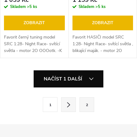
autodráze ITES, FARO,
OOOotk. -K autodráze ITES,
Skladem
>5 ks
Skladem
>5 ks
EuropaCup, Gonio .
FARO, EuropaCup, Gonio .
ZOBRAZIT
ZOBRAZIT
Favorit černý tuning model
Favorit HASIČI model SRC
SRC 1:28- Night Race- svítící
1:28- Night Race- svítící světla ,
světla - motor 2O OOOotk. -K
blikající maják. - motor 2O
autodráze ITES, FARO,
OOOotk. -K autodráze ITES,
EuropaCup, Gonio . •
FARO, EuropaCup, Gonio .
Hmotnost 98 g • Délka (L) 138
Efektní "noční" závod honičky...
O
mm • Šířka (W)...
NAČÍST 1 DALŠÍ
v
l
S
1
2
t
á
r
d
á
n