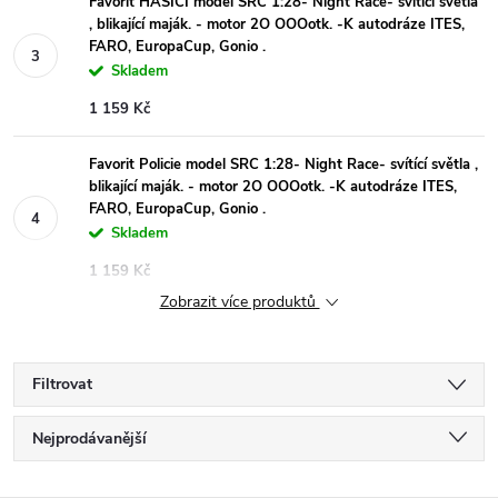
Favorit HASIČI model SRC 1:28- Night Race- svítící světla
, blikající maják. - motor 2O OOOotk. -K autodráze ITES,
FARO, EuropaCup, Gonio .
Skladem
1 159 Kč
Favorit Policie model SRC 1:28- Night Race- svítící světla ,
blikající maják. - motor 2O OOOotk. -K autodráze ITES,
FARO, EuropaCup, Gonio .
Skladem
1 159 Kč
Zobrazit více produktů
Filtrovat
Ř
Nejprodávanější
a
Nejlevnější