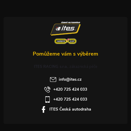
a
t
í
ITES RACING s.r.o.
info
@
ites.cz
+420 725 424 033
+420 725 424 033
ITES Česká autodraha