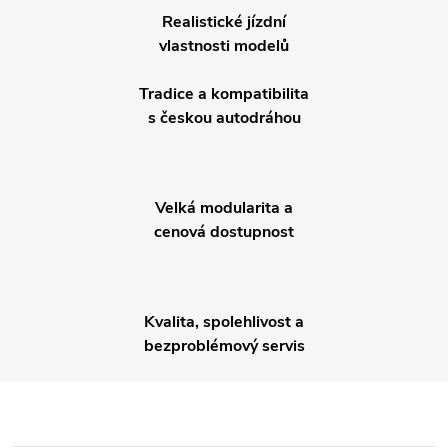
a
k
Realistické jízdní
c
vlastnosti modelů
o
í
v
Tradice a kompatibilita
á
p
s českou autodráhou
n
r
í
v
Velká modularita a
k
cenová dostupnost
y
v
Kvalita, spolehlivost a
bezproblémový servis
ý
p
i