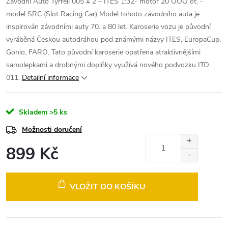
Závodní Auto Tyrrell 005 # 2 – ITES 1:32- motor 20 OOO ot. -
model SRC (Slot Racing Car)
Model tohoto závodního auta je
inspirován závodními auty 70. a 80 let. Karoserie vozu je původní
vyráběná Českou autodráhou pod známými názvy ITES, EuropaCup,
Gonio, FARO. Tato původní karoserie opatřena atraktivnějšími
samolepkami a drobnými doplňky využívá nového podvozku ITO
011.
Detailní informace
Skladem
>5 ks
Možnosti doručení
899 Kč
Měrná
cena:
VLOŽIT DO KOŠÍKU