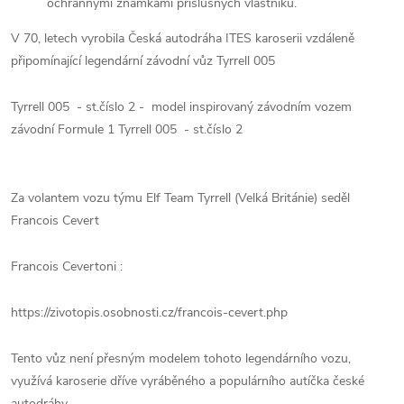
ochrannými známkami příslušných vlastníků.
V 70, letech vyrobila Česká autodráha ITES karoserii vzdáleně
připomínající legendární závodní vůz Tyrrell 005
Tyrrell 005 - st.číslo 2 - model inspirovaný závodním vozem
závodní Formule 1 Tyrrell 005 - st.číslo 2
Za volantem vozu týmu Elf Team Tyrrell (Velká Británie) seděl
Francois Cevert
Francois Cevertoni :
https://zivotopis.osobnosti.cz/francois-cevert.php
Tento vůz není přesným modelem tohoto legendárního vozu,
využívá karoserie dříve vyráběného a populárního autíčka české
autodráhy.