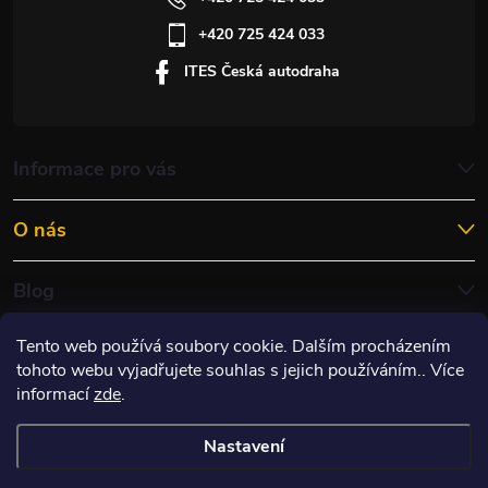
+420 725 424 033
ITES Česká autodraha
Informace pro vás
O nás
Blog
Tento web používá soubory cookie. Dalším procházením
tohoto webu vyjadřujete souhlas s jejich používáním.. Více
informací
zde
.
Nastavení
Copyright 2026
ITES RACING s.r.o.
. Všechna práva vyhrazena.
Upravit