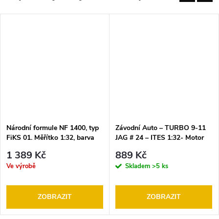
Národní formule NF 1400, typ
Závodní Auto – TURBO 9-11
FiKS 01. Měřítko 1:32, barva
JAG # 24 – ITES 1:32- Motor
žlutá, k autodráze ITES
20 000ot. -model SRC (Slot
1 389 Kč
889 Kč
(FARO, GONIO, EuropaCup
Racing Car)
Ve výrobě
Skladem
>5 ks
lakovaná karoserie
ZOBRAZIT
ZOBRAZIT