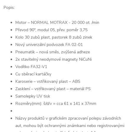
Popis:
Motor – NORMAL MOTRAX - 20 000 ot. /min
Převod 90°, modul 05, přev. poměr 3,75
Kolo 30 zubů plast, pastorek 8 zubů zinek
Nový univerzální podvozek FA 02-01
Pneumatik – nová směs, zvýšená adheze
2x stavitelný neodymové magnety NiCuNi
Vodítko FA32-V1
Cu sběrací kartáčky
Karoserie – vstřikovaný plast – ABS
Zasklení – vstřikovaný plast – materiál PS
Samolepky UV tisk
Rozměry(mm): š/d/v = cca 61 x 141 x 37mm
Názvy produktů v grafickém zpracovaní polepu závodních
aut, mohou být ochrannými známkami nebo registrovanými