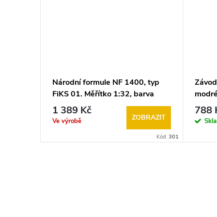
rtovní
Národní formule NF 1400, typ
Závod
ot -
FiKS 01. Měřítko 1:32, barva
modré
Car)
žlutá, k autodráze ITES (FARO,
12 OO
1 389 Kč
788 
GONIO, EuropaCup lakovaná
Racin
BRAZIT
ZOBRAZIT
Ve výrobě
Skl
karoserie
Kód:
365
Kód:
301