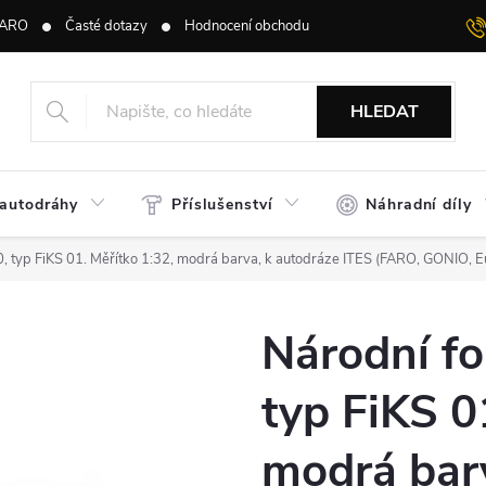
ARO
Časté dotazy
Hodnocení obchodu
HLEDAT
 autodráhy
Příslušenství
Náhradní díly
, typ FiKS 01. Měřítko 1:32, modrá barva, k autodráze ITES (FARO, GONIO, 
Národní f
typ FiKS 0
modrá barv