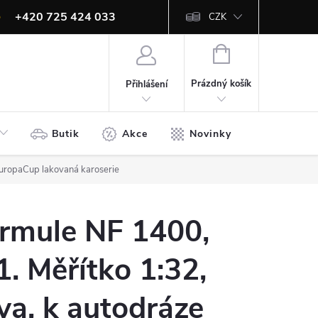
+420 725 424 033
CZK
info@ites.cz
NÁKUPNÍ
KOŠÍK
Prázdný košík
Přihlášení
Butik
Akce
Novinky
Bazar
EuropaCup lakovaná karoserie
ormule NF 1400,
1. Měřítko 1:32,
a, k autodráze