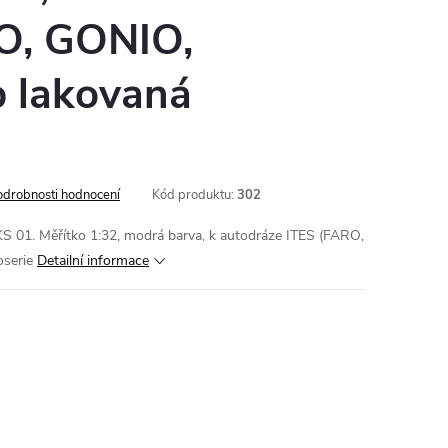
O, GONIO,
 lakovaná
odrobnosti hodnocení
Kód produktu:
302
KS 01. Měřítko 1:32, modrá barva, k autodráze ITES (FARO,
oserie
Detailní informace