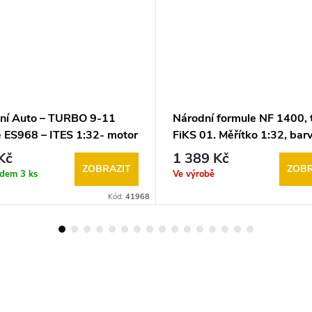
ní Auto – TURBO 9-11
Národní formule NF 1400, 
 ES968 – ITES 1:32- motor
FiKS 01. Měřítko 1:32, bar
O ot- model SRC (Slot
červená, k autodráze ITES
Kč
1 389 Kč
g Car)
(FARO, GONIO, EuropaCup
ZOBRAZIT
ZOBR
adem
3 ks
Ve výrobě
lakovaná karoserie
Kód:
41968