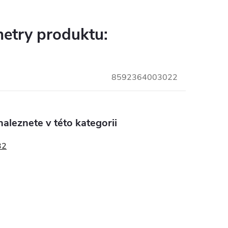
etry produktu:
8592364003022
aleznete v této kategorii
32