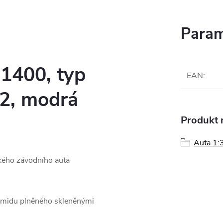
Param
1400, typ
EAN
:
32, modrá
Produkt n
Auta 1:
kého závodního auta
amidu plněného skleněnými