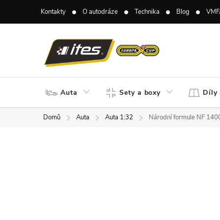
Přejít
Kontakty
O autodráze
Technika
Blog
VMF
na
obsah
Auta
Sety a boxy
Díly
Domů
Auta
Auta 1:32
Národní formule NF 1400