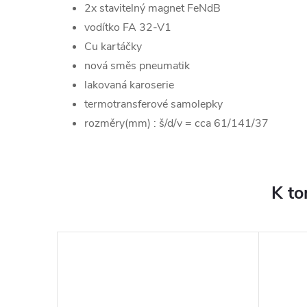
2x stavitelný magnet FeNdB
vodítko FA 32-V1
Cu kartáčky
nová směs pneumatik
lakovaná karoserie
termotransferové samolepky
rozměry(mm) : š/d/v = cca 61/141/37
K to