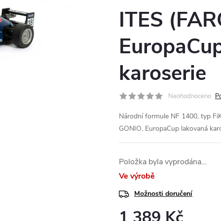
ITES (FAR
EuropaCup
karoserie
Neohodnoceno
P
Národní formule NF 1400, typ Fi
GONIO, EuropaCup lakovaná kar
Položka byla vyprodána…
Ve výrobě
Možnosti doručení
1 389 Kč