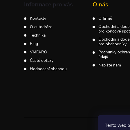
a
Informace pro vás
O nás
t
Kontakty
O firmě
Obchodní a doda
O autodráze
í
pro koncové spotř
Technika
Obchodní a doda
Blog
pro obchodníky
VMFARO
Podmínky ochran
údajů
Časté dotazy
Napište nám
Hodnocení obchodu
Tento web p