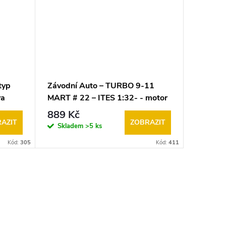
typ
Závodní Auto – TURBO 9-11
Závodní
va
MART # 22 – ITES 1:32- - motor
zelené 
20 OOO ot. -model SRC (Slot
12 OOO 
889 Kč
788 K
Racing Car)
Racing 
AZIT
ZOBRAZIT
Skladem
>5 ks
Sklad
Kód:
305
Kód:
411