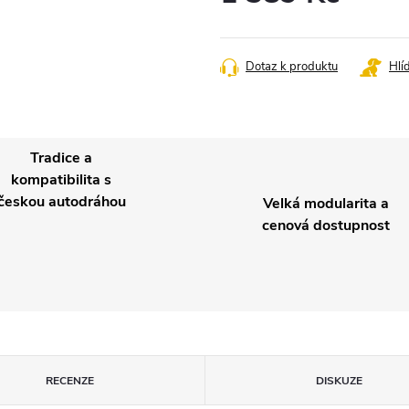
Měrná
cena:
Dotaz k produktu
Hlí
Tradice a
kompatibilita s
českou autodráhou
Velká modularita a
cenová dostupnost
RECENZE
DISKUZE