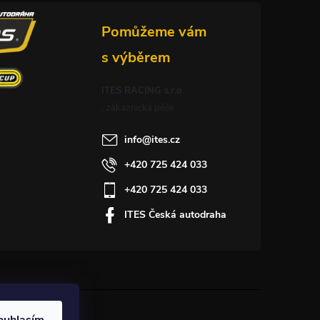
ITES RACING s.r.o.
info
@
ites.cz
+420 725 424 033
+420 725 424 033
ITES Česká autodraha