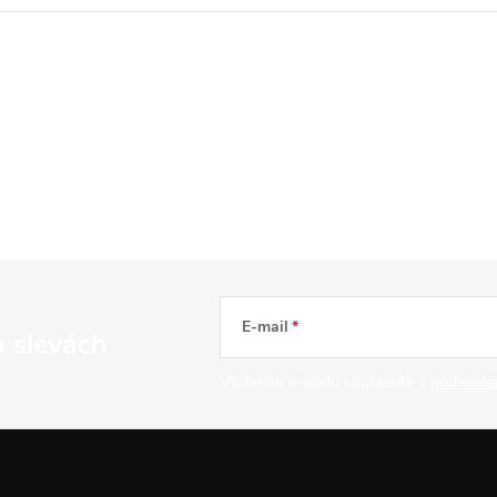
E-mail
a slevách
Vložením e-mailu souhlasíte s
podmínka