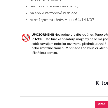
termotransferové samolepky
baleno v kartonové krabičce
rozměry(mm) : š/d/v = cca 61/141/37
K to
Akce