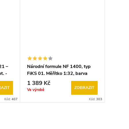
21 –
Národní formule NF 1400, typ
Národní
t. -
FiKS 01. Měřítko 1:32, barva
FiKS 01.
r)
oranžová, k autodráze ITES
žlutá, 
1 389 Kč
1 389
(FARO, GONIO, EuropaCup
GONIO, 
AZIT
ZOBRAZIT
Ve výrobě
Ve výrobě
lakovaná karoserie
karoser
Kód:
407
Kód:
303