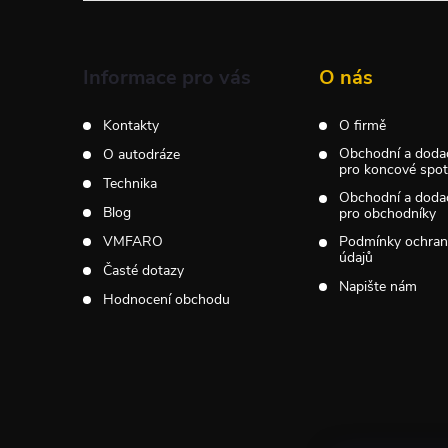
p
a
Informace pro vás
O nás
t
Kontakty
O firmě
Obchodní a doda
O autodráze
í
pro koncové spotř
Technika
Obchodní a doda
Blog
pro obchodníky
VMFARO
Podmínky ochran
údajů
Časté dotazy
Napište nám
Hodnocení obchodu