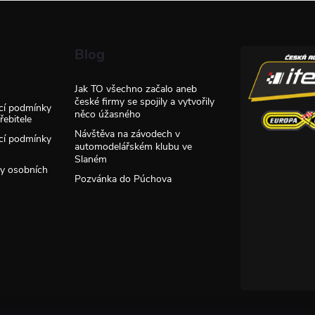
Blog
Jak TO všechno začalo aneb
české firmy se spojily a vytvořily
cí podmínky
něco úžasného
ebitele
Návštěva na závodech v
cí podmínky
automodelářském klubu ve
Slaném
y osobních
Pozvánka do Púchova