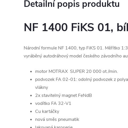
Detailní popis produktu
NF 1400 FiKS 01, bí
Národní formule NF 1400, typ FiKS 01. Měřítko 1:32
vyráběný autodráhový model českého závodního au
motor MOTRAX SUPER 20 000 ot./min.
podvozek FA 02-01: odolný podvozek z poly
vlákny
2x stavitelný magnet FeNdB
vodítko FA 32-V1
Cu kartáčky
nová směs pneumatik
lakovaná karoserie