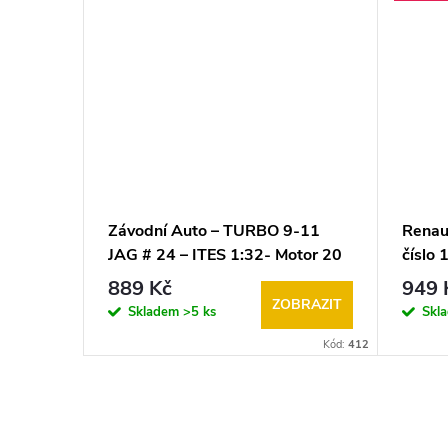
9-11
Závodní Auto – TURBO 9-11
Renau
2-motor
JAG # 24 – ITES 1:32- Motor 20
číslo 
Slot
000ot. -model SRC (Slot Racing
model
889 Kč
949 
Car)
BRAZIT
ZOBRAZIT
Skladem
>5 ks
Skl
Kód:
41014
Kód:
412