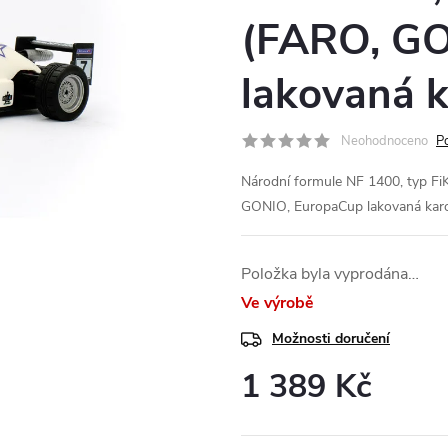
(FARO, GO
lakovaná k
Neohodnoceno
P
Národní formule NF 1400, typ FiK
GONIO, EuropaCup lakovaná kar
Položka byla vyprodána…
Ve výrobě
Možnosti doručení
1 389 Kč
Měrná
cena: