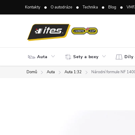
Přejít
Kontakty
O autodráze
Technika
Blog
VMF
na
obsah
Auta
Sety a boxy
Díly
Domů
Auta
Auta 1:32
Národní formule NF 1400