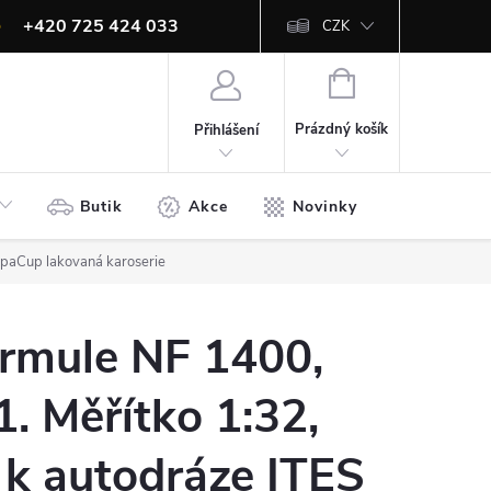
+420 725 424 033
CZK
info@ites.cz
NÁKUPNÍ
KOŠÍK
Prázdný košík
Přihlášení
Butik
Akce
Novinky
Bazar
opaCup lakovaná karoserie
ormule NF 1400,
1. Měřítko 1:32,
, k autodráze ITES