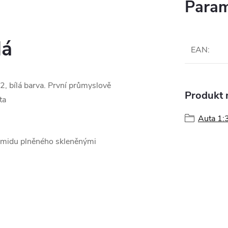
Param
lá
EAN
:
, bílá barva. První průmyslově
Produkt n
ta
Auta 1:
amidu plněného skleněnými