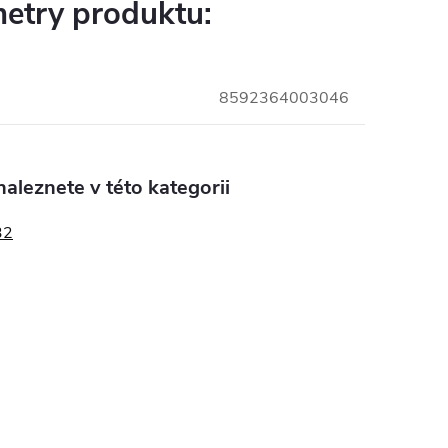
etry produktu:
8592364003046
aleznete v této kategorii
32