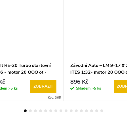
lt RE-20 Turbo startovní
Závodní Auto – LM 9-17 # 
16 - motor 20 OOO ot -
ITES 1:32- motor 20 OOO o
 SRC (Slot Racing Car)
model SRC (Slot Racing Ca
Kč
896 Kč
ZOBRAZIT
ZOBR
adem
>5 ks
Skladem
>5 ks
Kód:
365