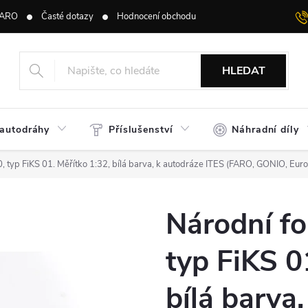
ARO
Časté dotazy
Hodnocení obchodu
HLEDAT
 autodráhy
Příslušenství
Náhradní díly
, typ FiKS 01. Měřítko 1:32, bílá barva, k autodráze ITES (FARO, GONIO, Eur
Národní f
typ FiKS 0
bílá barva