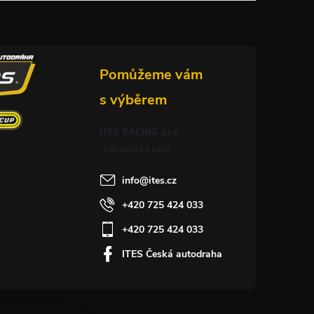
ITES RACING s.r.o.
info
@
ites.cz
+420 725 424 033
+420 725 424 033
ITES Česká autodraha