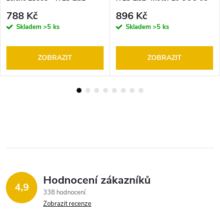
motor 12 OOO ot- model SRC
model SRC (Slot Racing Car)
788 Kč
896 Kč
(Slot Racing Car)
Skladem
>5 ks
Skladem
>5 ks
ZOBRAZIT
ZOBRAZIT
Hodnocení zákazníků
4,9
338 hodnocení
Zobrazit recenze