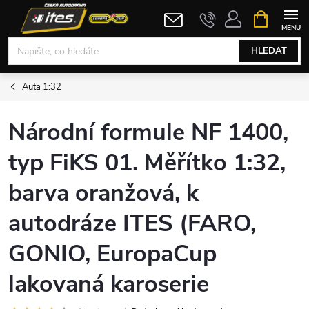
Přejít
NÁKUPNÍ
KOŠÍK
na
obsah
HLEDAT
Auta 1:32
Národní formule NF 1400,
typ FiKS 01. Měřítko 1:32,
barva oranžová, k
autodráze ITES (FARO,
GONIO, EuropaCup
lakovaná karoserie