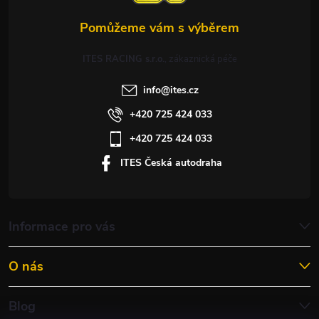
ITES RACING s.r.o.
info
@
ites.cz
+420 725 424 033
+420 725 424 033
ITES Česká autodraha
Informace pro vás
O nás
Blog