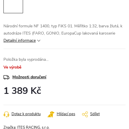
Národní formule NF 1400, typ FiKS 01. Měřítko 1:32, barva žlutá, k
autodráze ITES (FARO, GONIO, EuropaCup lakovaná karoserie
Detailní informace
Položka byla vyprodána…
Ve výrobě
Možnosti doručení
1 389 Kč
Měrná
cena:
Dotaz k produktu
Hlídací pes
Sdílet
Značka:
ITES RACING, s.r.o.