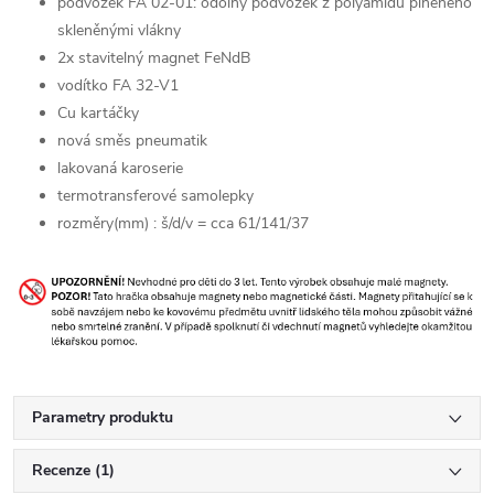
podvozek FA 02-01: odolný podvozek z polyamidu plněného
skleněnými vlákny
2x stavitelný magnet FeNdB
vodítko FA 32-V1
Cu kartáčky
nová směs pneumatik
lakovaná karoserie
termotransferové samolepky
rozměry(mm) : š/d/v = cca 61/141/37
Parametry produktu
Recenze (1)