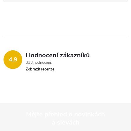
Hodnocení zákazníků
4,9
338 hodnocení
Zobrazit recenze
Mějte přehled o novinkách
a slevách
Z