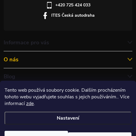
+420 725 424 033
ITES Česká autodraha
Informace pro vás
O nás
Blog
Tento web používá soubory cookie. Dalším procházením
tohoto webu vyjadřujete souhlas s jejich používáním.. Více
informací
zde
.
Nastavení
Copyright 2026
ITES RACING s.r.o.
. Všechna práva vyhrazena.
Upravit
nastavení cookies