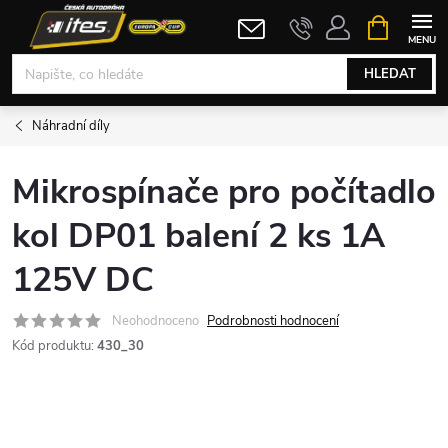
Přejít
NÁKUPNÍ
KOŠÍK
na
obsah
HLEDAT
Náhradní díly
Mikrospínače pro počítadlo
kol DP01 balení 2 ks 1A
125V DC
Neohodnoceno
Podrobnosti hodnocení
Kód produktu:
430_30