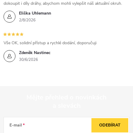
dokoupit i díly dráhy, abychom mohli vylepšit náš aktuální okruh.
Eliška Uhlemann
2/8/2026
Vše OK, solidní přístup a rychlé dodání, doporučuji
Zdeněk Nastinec
30/6/2026
Mějte přehled o novinkách
a slevách
Z
á
E-mail
ODEBÍRAT