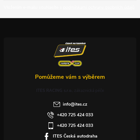
p
Vložením e-mailu souhlasíte s
podmínkami ochrany osobních údajů
a
t
í
ITES RACING s.r.o.
info
@
ites.cz
+420 725 424 033
+420 725 424 033
ITES Česká autodraha