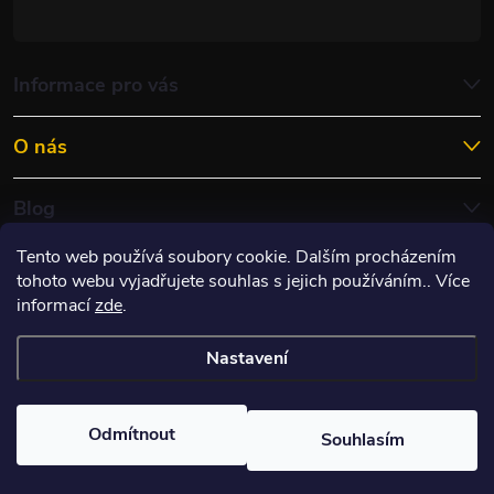
Informace pro vás
O nás
Blog
Tento web používá soubory cookie. Dalším procházením
tohoto webu vyjadřujete souhlas s jejich používáním.. Více
informací
zde
.
Nastavení
Copyright 2026
ITES RACING s.r.o.
. Všechna práva vyhrazena.
Upravit
nastavení cookies
Odmítnout
Souhlasím
Vytvořil Shoptet
&