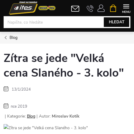
Přejít
NÁKUPNÍ
KOŠÍK
na
obsah
HLEDAT
Blog
Zítra se jede "Velká
cena Slaného - 3. kolo"
13/1/2024
nce 2019
| Kategorie:
Blog
| Autor:
Miroslav Kotík