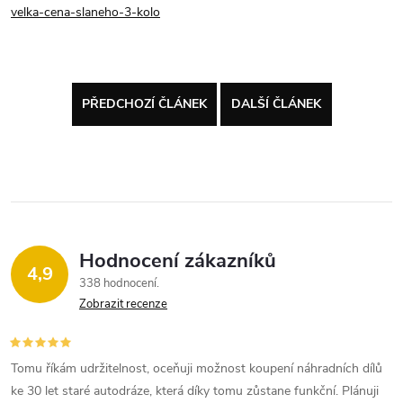
velka-cena-slaneho-3-kolo
PŘEDCHOZÍ ČLÁNEK
DALŠÍ ČLÁNEK
Hodnocení zákazníků
4,9
338 hodnocení
Zobrazit recenze
Tomu říkám udržitelnost, oceňuji možnost koupení náhradních dílů
ke 30 let staré autodráze, která díky tomu zůstane funkční. Plánuji