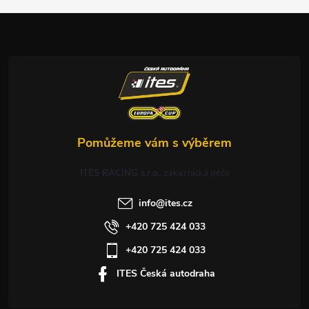
a
t
í
ITES RACING s.r.o.
info
@
ites.cz
+420 725 424 033
+420 725 424 033
ITES Česká autodraha