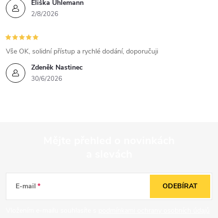
Eliška Uhlemann
2/8/2026
Vše OK, solidní přístup a rychlé dodání, doporučuji
Zdeněk Nastinec
30/6/2026
Mějte přehled o novinkách
a slevách
Z
á
E-mail
ODEBÍRAT
p
Vložením e-mailu souhlasíte s
podmínkami ochrany osobních údajů