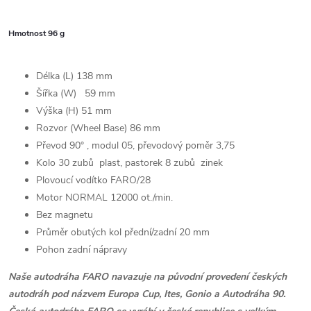
Hmotnost 96 g
Délka (L) 138 mm
Šířka (W)
59 mm
Výška (H) 51 mm
Rozvor (Wheel Base) 86 mm
Převod 90° , modul 05, převodový poměr 3,75
Kolo 30 zubů plast, pastorek 8 zubů zinek
Plovoucí vodítko FARO/28
Motor NORMAL 12000 ot./min.
Bez magnetu
Průměr obutých kol přední/zadní 20 mm
Pohon zadní nápravy
Naše autodráha FARO navazuje na původní provedení českých
autodráh pod názvem Europa Cup, Ites, Gonio a Autodráha 90.