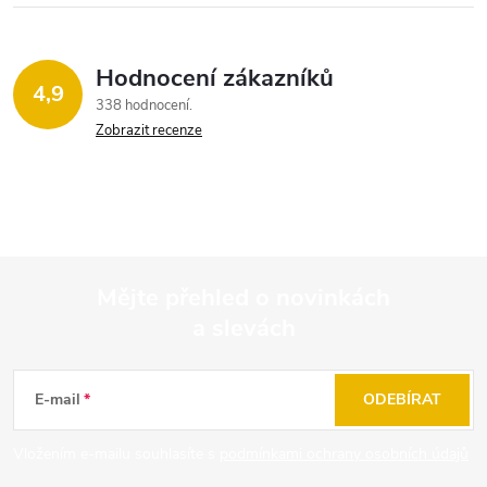
Hodnocení zákazníků
4,9
338 hodnocení
Zobrazit recenze
Mějte přehled o novinkách
a slevách
Z
á
E-mail
ODEBÍRAT
p
Vložením e-mailu souhlasíte s
podmínkami ochrany osobních údajů