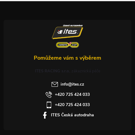
a
t
í
ITES RACING s.r.o.
info
@
ites.cz
+420 725 424 033
+420 725 424 033
ITES Česká autodraha