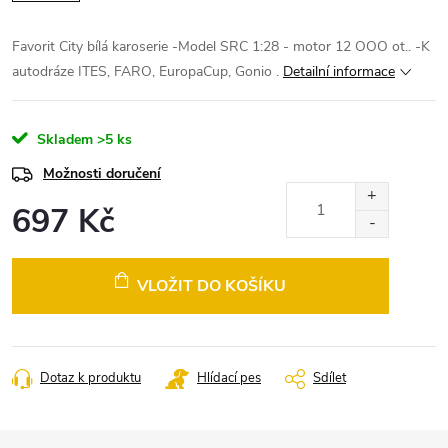
Favorit City bílá karoserie -Model SRC 1:28 - motor 12 OOO ot.. -K
autodráze ITES, FARO, EuropaCup, Gonio .
Detailní informace
Skladem
>5 ks
Možnosti doručení
697 Kč
Měrná
cena:
VLOŽIT DO KOŠÍKU
Dotaz k produktu
Hlídací pes
Sdílet