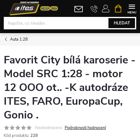
Přejít
NÁKUPNÍ
KOŠÍK
na
obsah
HLEDAT
Auta 1:28
Favorit City bílá karoserie -
Model SRC 1:28 - motor
12 OOO ot.. -K autodráze
ITES, FARO, EuropaCup,
Gonio .
Neohodnoceno
Podrobnosti hodnocení
Kód produktu:
228