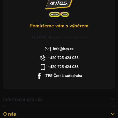
í
ITES RACING s.r.o.
info
@
ites.cz
+420 725 424 033
+420 725 424 033
ITES Česká autodraha
Informace pro vás
O nás