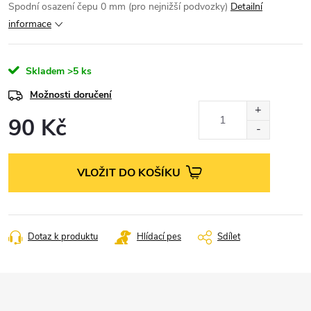
Spodní osazení čepu 0 mm (pro nejnižší podvozky)
Detailní
informace
Skladem
>5 ks
Možnosti doručení
90 Kč
Měrná
cena:
VLOŽIT DO KOŠÍKU
Dotaz k produktu
Hlídací pes
Sdílet