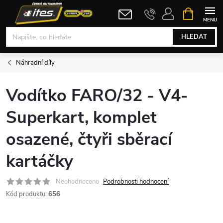
Přejít
NÁKUPNÍ
KOŠÍK
na
obsah
HLEDAT
Náhradní díly
Vodítko FARO/32 - V4-
Superkart, komplet
osazené, čtyři sběrací
kartáčky
Neohodnoceno
Podrobnosti hodnocení
Kód produktu:
656