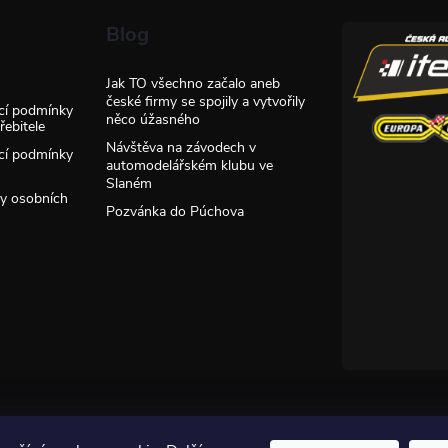
Blog
Jak TO všechno začalo aneb
české firmy se spojily a vytvořily
cí podmínky
něco úžasného
ebitele
Návštěva na závodech v
cí podmínky
automodelářském klubu ve
Slaném
y osobních
Pozvánka do Púchova