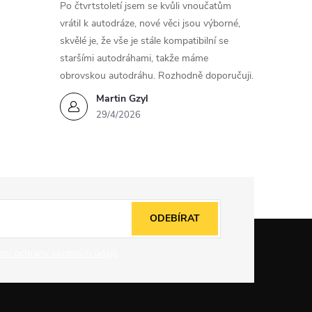
Po čtvrtstoletí jsem se kvůli vnoučatům
vrátil k autodráze, nové věci jsou výborné,
skvělé je, že vše je stále kompatibilní se
staršími autodráhami, takže máme
obrovskou autodráhu. Rozhodně doporučuji.
Martin Gzyl
29/4/2026
ODEBÍRAT
mi ochrany osobních údajů