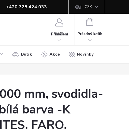
+420 725 424 033
CZK
info@ites.cz
NÁKUPNÍ
KOŠÍK
Prázdný košík
Přihlášení
Butik
Akce
Novinky
Bazar
2000 mm, svodidla-
bílá barva -K
 ITES, FARO,