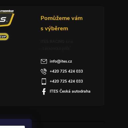
ITES RACING s.r.o.
info
@
ites.cz
+420 725 424 033
+420 725 424 033
ITES Česká autodraha