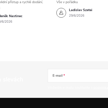
lidní přístup a rychlé dodání,
Vše v pořádku
i
Ladislav Szetei
29/6/2026
deněk Nastinec
0/6/2026
E-mail
a slevách
Vložením e-mailu souhlasíte s
podmínka