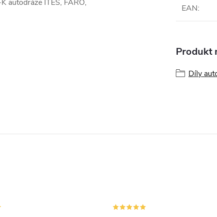
 -K autodráze ITES, FARO,
EAN
:
Produkt n
Díly aut