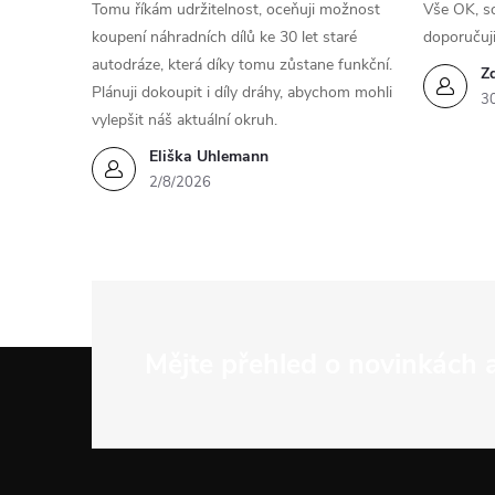
Tomu říkám udržitelnost, oceňuji možnost
Vše OK, so
koupení náhradních dílů ke 30 let staré
doporučuj
autodráze, která díky tomu zůstane funkční.
Z
Plánuji dokoupit i díly dráhy, abychom mohli
3
vylepšit náš aktuální okruh.
Eliška Uhlemann
2/8/2026
Z
Mějte přehled o novinkách
á
p