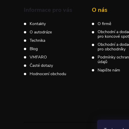
a
Informace pro vás
O nás
t
Kontakty
O firmě
Obchodní a doda
O autodráze
í
pro koncové spotř
Technika
Obchodní a doda
Blog
pro obchodníky
VMFARO
Podmínky ochran
údajů
Časté dotazy
Napište nám
Hodnocení obchodu