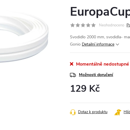
EuropaCup
Neohodnoceno
P
Svodidlo 2000 mm, svodidla- man
Gonio
Detailní informace
Momentálně nedostupné
Možnosti doručení
129 Kč
Měrná
cena:
Dotaz k produktu
Hlí