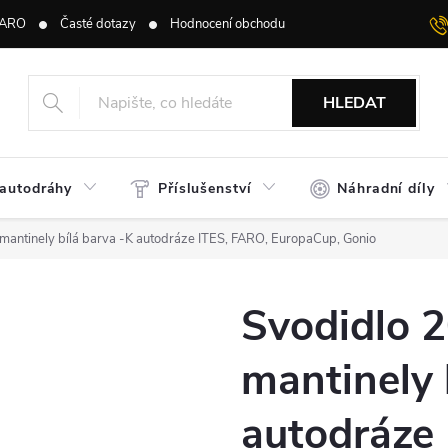
ARO
Časté dotazy
Hodnocení obchodu
HLEDAT
 autodráhy
Příslušenství
Náhradní díly
mantinely bílá barva -K autodráze ITES, FARO, EuropaCup, Gonio
Svodidlo 
mantinely 
autodráze