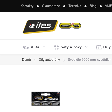
Přejít
Kontakty
O autodráze
Technika
Blog
VMF
na
obsah
Auta
Sety a boxy
Díly
Domů
Díly autodráhy
Svodidlo 2000 mm, svodidla- 