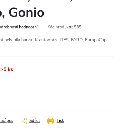
, Gonio
odrobnosti hodnocení
Kód produktu:
535
tinely bílá barva -K autodráze ITES, FARO, EuropaCup,
>5 ks
dací pes
Sdílet
Tisk