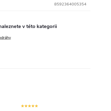
8592364005354
aleznete v této kategorii
odráhy