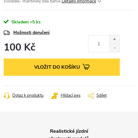
svodidla- mantinely bílá barva
Detailní informace
Skladem
>5 ks
Možnosti doručení
100 Kč
Měrná
cena:
VLOŽIT DO KOŠÍKU
Dotaz k produktu
Hlídací pes
Sdílet
Realistické jízdní