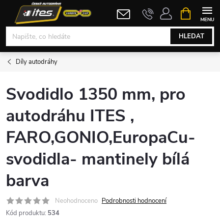
Přejít
NÁKUPNÍ
KOŠÍK
na
obsah
HLEDAT
Díly autodráhy
Svodidlo 1350 mm, pro
autodráhu ITES ,
FARO,GONIO,EuropaCu-
svodidla- mantinely bílá
barva
Neohodnoceno
Podrobnosti hodnocení
Kód produktu:
534