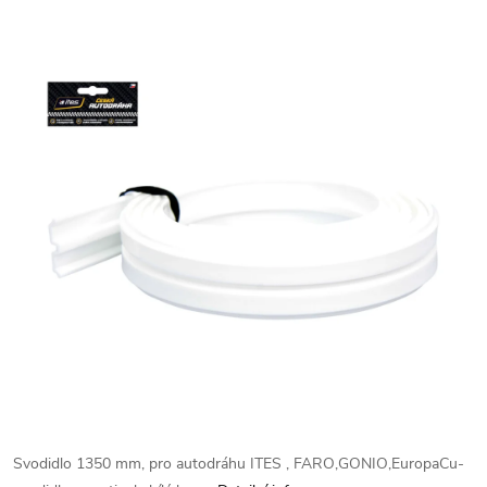
Svodidlo 1350 mm, pro autodráhu ITES , FARO,GONIO,EuropaCu-