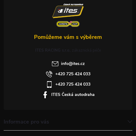
t
í
ITES RACING s.r.o.
info
@
ites.cz
+420 725 424 033
+420 725 424 033
ITES Česká autodraha
Informace pro vás