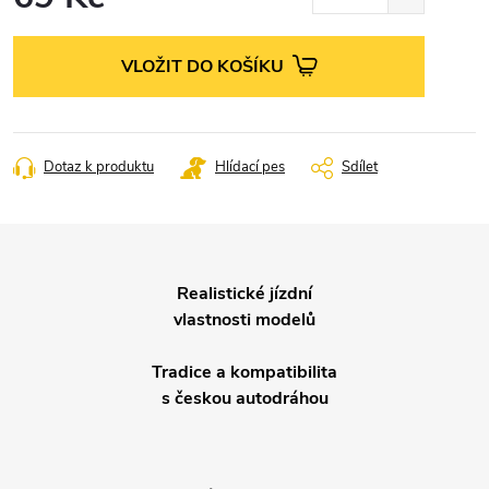
Měrná
cena:
VLOŽIT DO KOŠÍKU
Dotaz k produktu
Hlídací pes
Sdílet
Realistické jízdní
vlastnosti modelů
Tradice a kompatibilita
s českou autodráhou