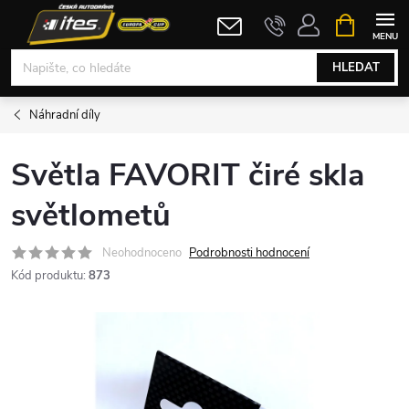
Přejít
NÁKUPNÍ
KOŠÍK
na
obsah
HLEDAT
Náhradní díly
Světla FAVORIT čiré skla
světlometů
Neohodnoceno
Podrobnosti hodnocení
Kód produktu:
873