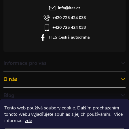
info
@
ites.cz
+420 725 424 033
+420 725 424 033
ITES Česká autodraha
Informace pro vás
O nás
Blog
Tento web používá soubory cookie. Dalším procházením
tohoto webu vyjadřujete souhlas s jejich používáním.. Více
informací
zde
.