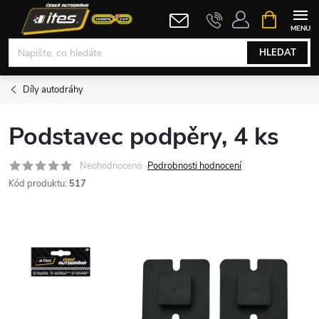
Přejít
NÁKUPNÍ
KOŠÍK
na
obsah
HLEDAT
Díly autodráhy
Podstavec podpěry, 4 ks
Neohodnoceno
Podrobnosti hodnocení
Kód produktu:
517