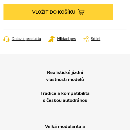
Měrná
cena:
VLOŽIT DO KOŠÍKU
Dotaz k produktu
Hlídací pes
Sdílet
Realistické jízdní
vlastnosti modelů
Tradice a kompatibilita
s českou autodráhou
Velká modularita a