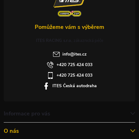
í
ITES RACING s.r.o.
info
@
ites.cz
+420 725 424 033
+420 725 424 033
ITES Česká autodraha
Informace pro vás
O nás