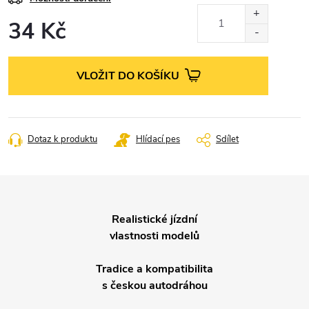
34 Kč
Měrná
cena:
VLOŽIT DO KOŠÍKU
Dotaz k produktu
Hlídací pes
Sdílet
Realistické jízdní
vlastnosti modelů
Tradice a kompatibilita
s českou autodráhou