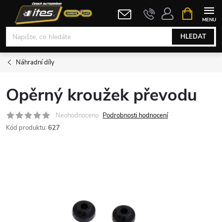
Přejít
NÁKUPNÍ
KOŠÍK
na
obsah
HLEDAT
Náhradní díly
Opěrný kroužek převodu
Neohodnoceno
Podrobnosti hodnocení
Kód produktu:
627