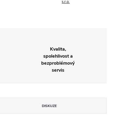
s.r.o.
Kvalita,
spolehlivost a
bezproblémový
servis
DISKUZE