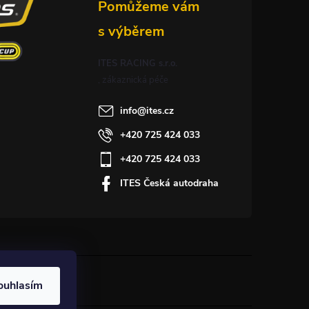
ITES RACING s.r.o.
info
@
ites.cz
+420 725 424 033
+420 725 424 033
ITES Česká autodraha
ouhlasím