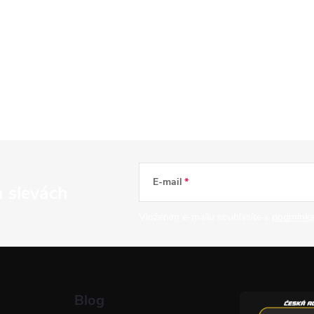
E-mail
a slevách
Vložením e-mailu souhlasíte s
podmínka
Blog