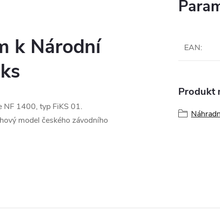
Param
m k Národní
EAN
:
 ks
Produkt n
le NF 1400, typ FiKS 01.
Náhradní
ráhový model českého závodního