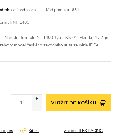
odrobnosti hodnocení
Kód produktu:
851
formuli NF 1400
e . Národní formule NF 1400, typ FiKS 01. Měřítko 1:32, je
ráhový model českého závodního auta ze série IDEA
VLOŽIT DO KOŠÍKU
dací pes
Sdílet
Značka:
ITES RACING,