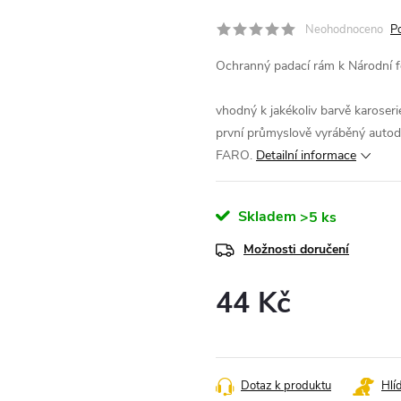
Neohodnoceno
P
Ochranný padací rám k Národní 
vhodný k jakékoliv barvě karoseri
první průmyslově vyráběný autod
FARO.
Detailní informace
Skladem
>5 ks
Možnosti doručení
44 Kč
Měrná
cena:
Dotaz k produktu
Hlí