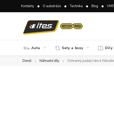
Přejít
Kontakty
O autodráze
Technika
Blog
VMF
na
obsah
Auta
Sety a boxy
Díly
Domů
Náhradní díly
Ochranný padací rám k Národní