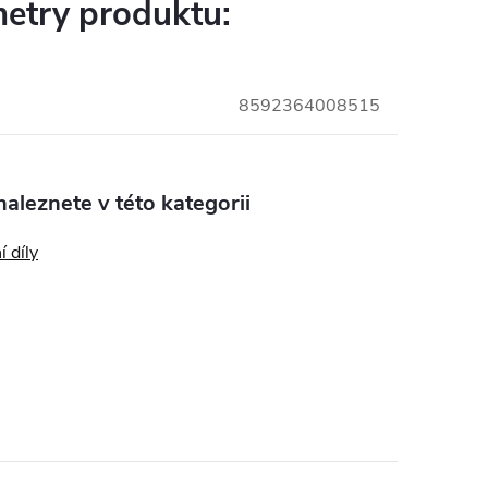
etry produktu:
8592364008515
aleznete v této kategorii
 díly