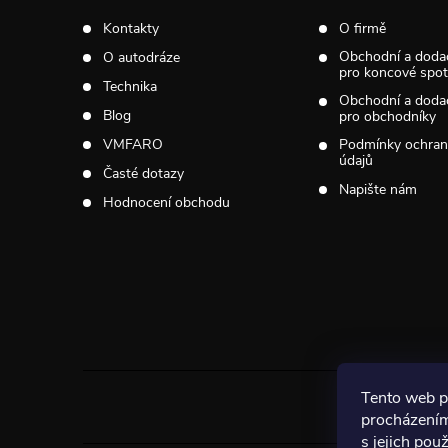
t
Kontakty
O firmě
Obchodní a doda
O autodráze
í
pro koncové spotř
Technika
Obchodní a doda
Blog
pro obchodníky
VMFARO
Podmínky ochran
údajů
Časté dotazy
Napište nám
Hodnocení obchodu
Tento web p
procházením
s jejich pou