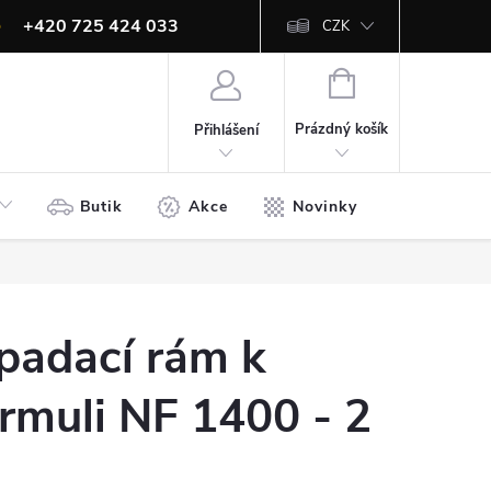
+420 725 424 033
CZK
info@ites.cz
NÁKUPNÍ
KOŠÍK
Prázdný košík
Přihlášení
Butik
Akce
Novinky
Bazar
padací rám k
rmuli NF 1400 - 2