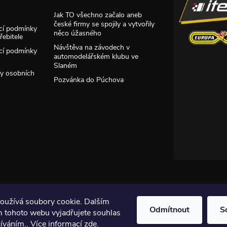
Jak TO všechno začalo aneb
české firmy se spojily a vytvořily
cí podmínky
něco úžasného
ebitele
Návštěva na závodech v
cí podmínky
automodelářském klubu ve
Slaném
y osobních
Pozvánka do Púchova
oužívá soubory cookie. Dalším
Odmítnout
S
 tohoto webu vyjadřujete souhlas
žíváním.. Více informací
zde
.