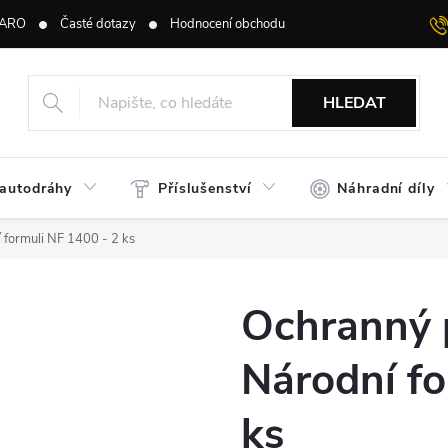
ARO
Časté dotazy
Hodnocení obchodu
HLEDAT
 autodráhy
Příslušenství
Náhradní díly
 formuli NF 1400 - 2 ks
Ochranný 
Národní fo
ks