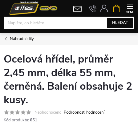
Přejít
NÁKUPNÍ
KOŠÍK
na
obsah
HLEDAT
Náhradní díly
Ocelová hřídel, průměr
2,45 mm, délka 55 mm,
černěná. Balení obsahuje 2
kusy.
Neohodnoceno
Podrobnosti hodnocení
Kód produktu:
651