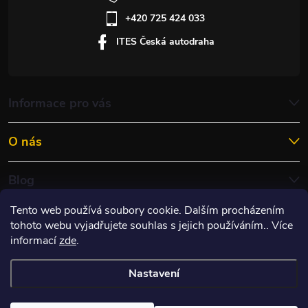
+420 725 424 033
ITES Česká autodraha
Informace pro vás
O nás
Blog
Tento web používá soubory cookie. Dalším procházením
tohoto webu vyjadřujete souhlas s jejich používáním.. Více
informací
zde
.
Nastavení
Copyright 2026
ITES RACING s.r.o.
. Všechna práva vyhrazena.
Upravit
nastavení cookies