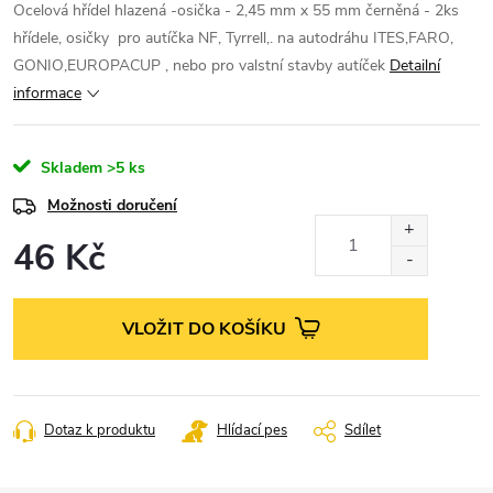
Ocelová hřídel hlazená -osička - 2,45 mm x 55 mm černěná - 2ks
hřídele, osičky pro autíčka NF, Tyrrell,. na autodráhu ITES,FARO,
GONIO,EUROPACUP , nebo pro valstní stavby autíček
Detailní
informace
Skladem
>5 ks
Možnosti doručení
46 Kč
Měrná
cena:
VLOŽIT DO KOŠÍKU
Dotaz k produktu
Hlídací pes
Sdílet