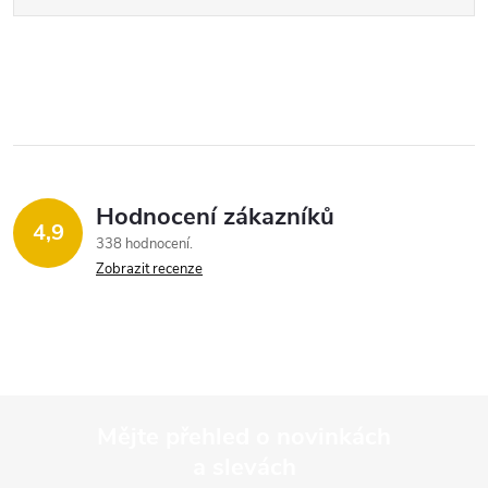
Hodnocení zákazníků
4,9
338 hodnocení
Zobrazit recenze
Mějte přehled o novinkách
a slevách
Z