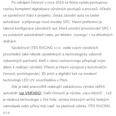
Po zahájení činnosti v roce 2014 se firma vydala postupnou
cestou kompletní digitalizace výrobních postupů a procesů. Ačkoliv
se společnost hlásí k projektu „česká závodní auta na české
autodráze“ a připravuje nové modely SRC, hlavní preferencí je
taková konfigurace závodních aut, která umožní provozování SRC i
na ostatních autodráhách nebo, po lehkém „tuningu“ i na dřevěných
dráhách.
Společnost ITES RACING s.r.o
vedle svých výrobních
prostředků také několik spolehlivých a technologicky výborně
vybavených partnerů, kteří v rámci outsourcingu přispívají svým
dílem k realizaci výrobků. Přesto je hlavní vývojová a konstrukční
činnost, prototypování, 3D print a digitální tisk na moderní
technologii LED UV soustředěna v Plzni.
Zde je také pracoviště realizující zakázkovou výrobu obřích
autodráh (
viz VMFARO
). Další činností je výroba „vacu blistrů“ , což
je obalová technologie z čiré folie, výroba tiskových archů tenkých
samolepek nebo přímý tisk např. na plastové výlisky. ITES RACING
s.r.o