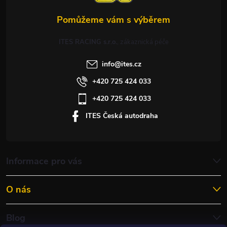
ITES RACING s.r.o.
info
@
ites.cz
+420 725 424 033
+420 725 424 033
ITES Česká autodraha
Informace pro vás
O nás
Blog