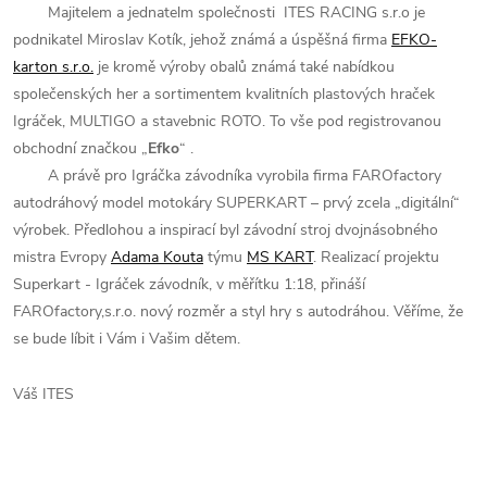
Majitelem a jednatelm společnosti
ITES RACING s.r.o je
podnikatel Miroslav Kotík, jehož známá a úspěšná firma
EFKO-
karton s.r.o.
je kromě výroby obalů známá také nabídkou
společenských her a sortimentem kvalitních plastových hraček
Igráček, MULTIGO a stavebnic ROTO. To vše pod registrovanou
obchodní značkou „
Efko
“ .
A právě pro Igráčka závodníka vyrobila firma FAROfactory
autodráhový model motokáry SUPERKART – prvý zcela „digitální“
výrobek. Předlohou a inspirací byl závodní stroj dvojnásobného
mistra Evropy
Adama Kouta
týmu
MS KART
. Realizací projektu
Superkart - Igráček závodník, v měřítku 1:18, přináší
FAROfactory,s.r.o. nový rozměr a styl hry s autodráhou. Věříme, že
se bude líbit i Vám i Vašim dětem.
Váš ITES