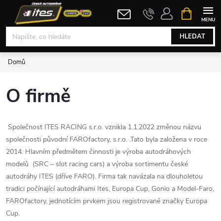
Přejít
NÁKUPNÍ
KOŠÍK
na
obsah
HLEDAT
Domů
O firmě
Společnost ITES RACING s.r.o. vznikla 1.1.2022 změnou názvu
společnosti původní FAROfactory, s.r.o. .Tato byla založena v roce
2014. Hlavním předmětem činnosti je výroba autodráhových
modelů (SRC – slot racing cars) a výroba sortimentu české
autodráhy ITES (dříve FARO). Firma tak navázala na dlouholetou
tradici počínající autodráhami Ites, Europa Cup, Gonio a Model-Faro,
FAROfactory, jednotícím prvkem jsou registrované značky Europa
Cup.