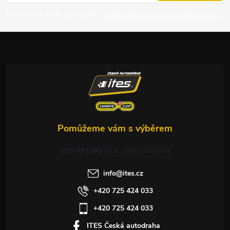
p
Vložením e-mailu souhlasíte s
podmínkami ochrany osobních údajů
a
t
í
ITES RACING s.r.o.
info
@
ites.cz
+420 725 424 033
+420 725 424 033
ITES Česká autodraha