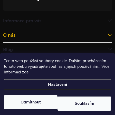
Informace pro vás
O nás
Blog
Tento web používá soubory cookie. Dalším procházením
tohoto webu vyjadřujete souhlas s jejich používáním.. Více
informací
zde
.
Nastavení
Copyright 2026
ITES RACING s.r.o.
. Všechna práva vyhrazena.
Upravit
nastavení cookies
Odmítnout
Souhlasím
Vytvořil Shoptet
&