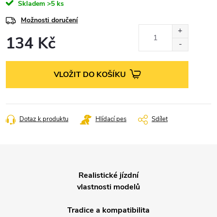
Skladem
>5 ks
Možnosti doručení
134 Kč
Měrná
cena:
VLOŽIT DO KOŠÍKU
Dotaz k produktu
Hlídací pes
Sdílet
Realistické jízdní
vlastnosti modelů
Tradice a kompatibilita