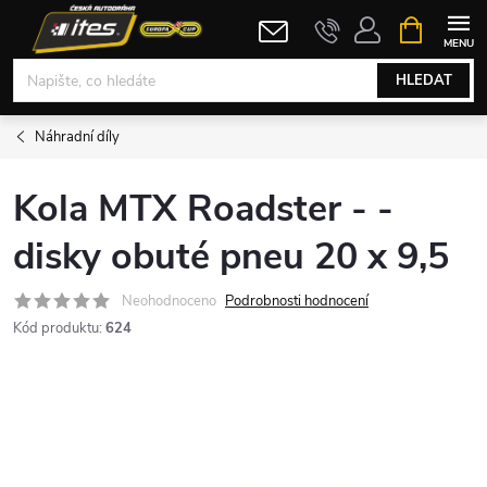
Přejít
NÁKUPNÍ
KOŠÍK
na
obsah
HLEDAT
Náhradní díly
Kola MTX Roadster - -
disky obuté pneu 20 x 9,5
Neohodnoceno
Podrobnosti hodnocení
Kód produktu:
624