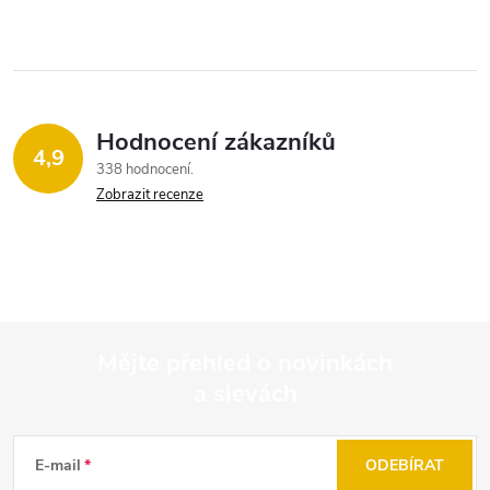
Hodnocení zákazníků
4,9
338 hodnocení
Zobrazit recenze
Mějte přehled o novinkách
a slevách
Z
á
E-mail
ODEBÍRAT