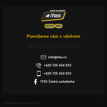
t
í
ITES RACING s.r.o.
info
@
ites.cz
+420 725 424 033
+420 725 424 033
ITES Česká autodraha
Informace pro vás