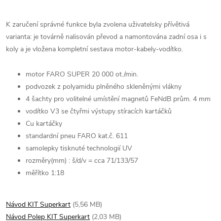
K zaručení správné funkce byla zvolena uživatelsky přívětivá
varianta: je továrně nalisován převod a namontována zadní osa i s
koly a je vložena kompletní sestava motor-kabely-vodítko.
motor FARO SUPER 20 000 ot./min.
podvozek z polyamidu plněného skleněnými vlákny
4 šachty pro volitelné umístění magnetů FeNdB prům. 4 mm
vodítko V3 se čtyřmi výstupy stíracích kartáčků
Cu kartáčky
standardní pneu FARO kat.č. 611
samolepky tisknuté technologií UV
rozměry(mm) : š/d/v = cca 71/133/57
měřítko 1:18
Návod KIT Superkart
(5,56 MB)
Návod Polep KIT Superkart
(2,03 MB)