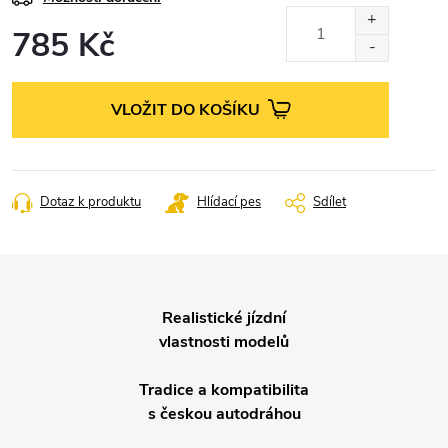
785 Kč
Měrná
cena:
VLOŽIT DO KOŠÍKU
Dotaz k produktu
Hlídací pes
Sdílet
Realistické jízdní
vlastnosti modelů
Tradice a kompatibilita
s českou autodráhou