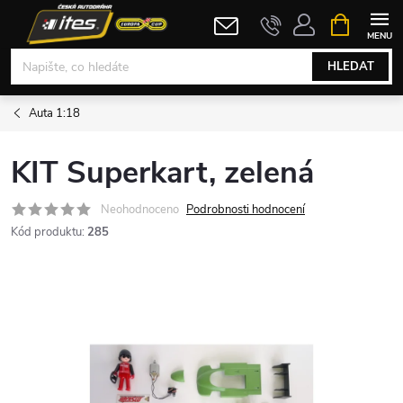
Přejít
NÁKUPNÍ
KOŠÍK
na
obsah
HLEDAT
Auta 1:18
KIT Superkart, zelená
Neohodnoceno
Podrobnosti hodnocení
Kód produktu:
285