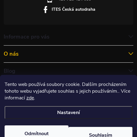
ITES Česká autodraha
Informace pro vás
O nás
Blog
Tento web používá soubory cookie. Dalším procházením
tohoto webu vyjadřujete souhlas s jejich používáním.. Více
informací
zde
.
Nastavení
Copyright 2026
ITES RACING s.r.o.
. Všechna práva vyhrazena.
Upravit
nastavení cookies
Odmítnout
Souhlasím