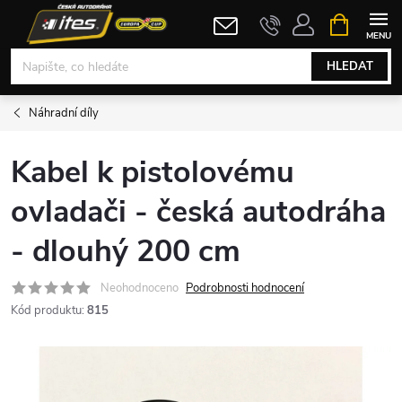
Přejít
NÁKUPNÍ
KOŠÍK
na
obsah
HLEDAT
Náhradní díly
Kabel k pistolovému
ovladači - česká autodráha
- dlouhý 200 cm
Neohodnoceno
Podrobnosti hodnocení
Kód produktu:
815