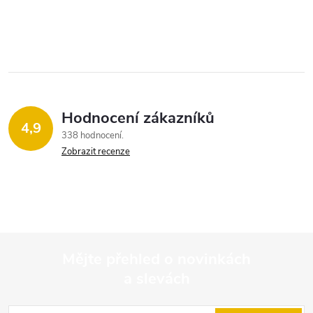
Hodnocení zákazníků
4,9
338 hodnocení
Zobrazit recenze
Mějte přehled o novinkách
a slevách
Z