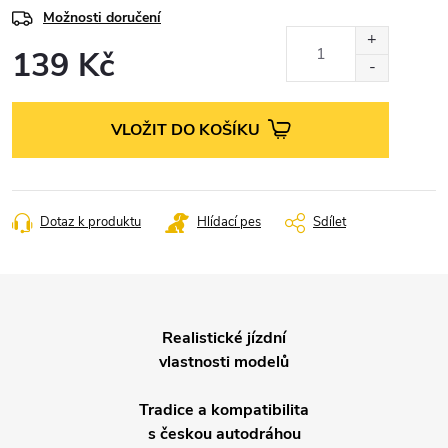
Možnosti doručení
139 Kč
Měrná
cena:
VLOŽIT DO KOŠÍKU
Dotaz k produktu
Hlídací pes
Sdílet
Realistické jízdní
vlastnosti modelů
Tradice a kompatibilita
s českou autodráhou