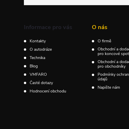
p
a
Informace pro vás
O nás
t
Kontakty
O firmě
Obchodní a doda
O autodráze
í
pro koncové spotř
Technika
Obchodní a doda
Blog
pro obchodníky
VMFARO
Podmínky ochran
údajů
Časté dotazy
Napište nám
Hodnocení obchodu