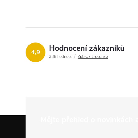
Hodnocení zákazníků
4,9
338 hodnocení
Zobrazit recenze
Z
Mějte přehled o novinkách
á