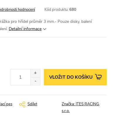
odrobnosti hodnocení
Kód produktu:
680
rážka pro hřídel průměr 3 mm.- Pouze disky, balení
lení.
Detailní informace
VLOŽIT DO KOŠÍKU
dací pes
Sdílet
Značka:
ITES RACING,
s.r.o.