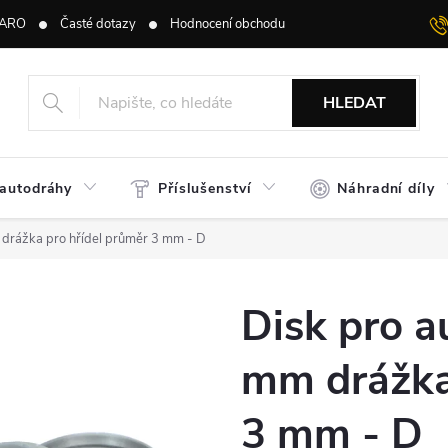
ARO
Časté dotazy
Hodnocení obchodu
HLEDAT
 autodráhy
Příslušenství
Náhradní díly
 drážka pro hřídel průměr 3 mm - D
Disk pro a
mm drážka
3 mm - D