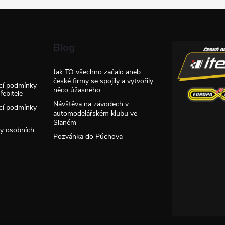
Blog
Jak TO všechno začalo aneb
české firmy se spojily a vytvořily
cí podmínky
něco úžasného
ebitele
Návštěva na závodech v
cí podmínky
automodelářském klubu ve
Slaném
y osobních
Pozvánka do Púchova