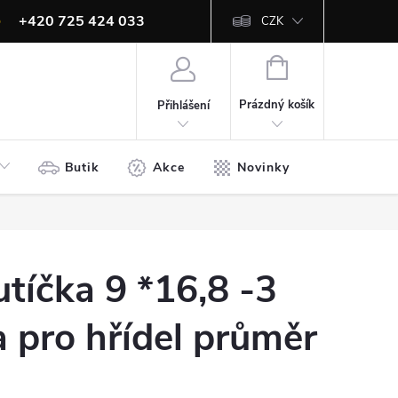
+420 725 424 033
CZK
info@ites.cz
NÁKUPNÍ
KOŠÍK
Prázdný košík
Přihlášení
Butik
Akce
Novinky
Bazar
utíčka 9 *16,8 -3
 pro hřídel průměr