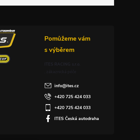
ITES RACING s.r.o.
info
@
ites.cz
+420 725 424 033
+420 725 424 033
ITES Česká autodraha