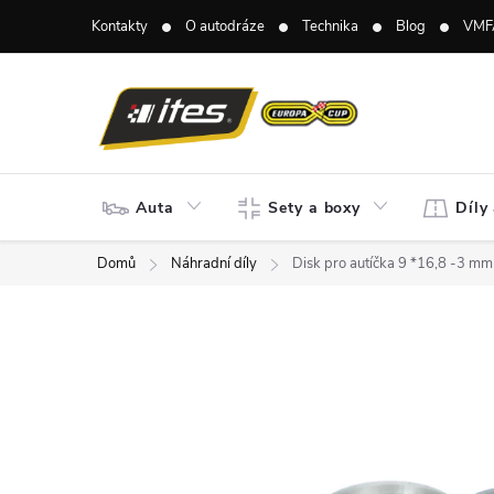
Přejít
Kontakty
O autodráze
Technika
Blog
VMF
na
obsah
Auta
Sety a boxy
Díly
Domů
Náhradní díly
Disk pro autíčka 9 *16,8 -3 mm