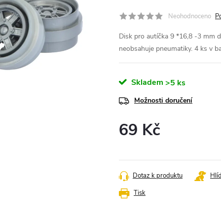
Neohodnoceno
P
Disk pro autíčka 9 *16,8 -3 mm d
neobsahuje pneumatiky. 4 ks v ba
Skladem
>5 ks
Možnosti doručení
69 Kč
Měrná
cena:
Dotaz k produktu
Hlí
Tisk