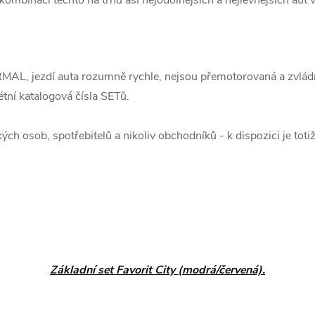
AL, jezdí auta rozumně rychle, nejsou přemotorovaná a zvládno
étní katalogová čísla SETů.
ých osob, spotřebitelů a nikoliv obchodníků - k dispozici je to
Základní set Favorit City (modrá/červená).