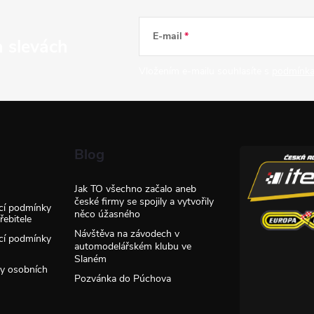
E-mail
a slevách
Vložením e-mailu souhlasíte s
podmínka
Blog
Jak TO všechno začalo aneb
české firmy se spojily a vytvořily
cí podmínky
něco úžasného
ebitele
Návštěva na závodech v
cí podmínky
automodelářském klubu ve
Slaném
y osobních
Pozvánka do Púchova