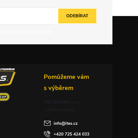
ODEBÍRAT
mi ochrany osobních údajů
ITES RACING s.r.o.
info
@
ites.cz
+420 725 424 033