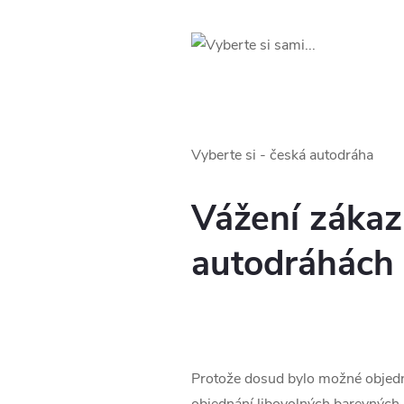
Vyberte si - česká autodráha
Vážení zákaz
autodráhách 
Protože dosud bylo možné objedná
objednání libovolných barevných k