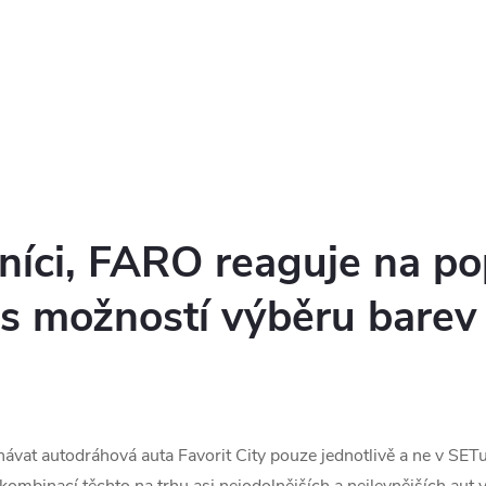
níci, FARO reaguje na p
s možností výběru barev 
vat autodráhová auta Favorit City pouze jednotlivě a ne v SET
ombinací těchto na trhu asi nejodolnějších a nejlevnějších aut 