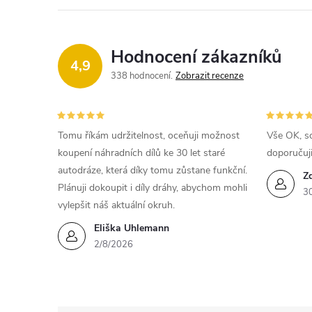
Hodnocení zákazníků
4,9
338 hodnocení
Zobrazit recenze
Tomu říkám udržitelnost, oceňuji možnost
Vše OK, so
koupení náhradních dílů ke 30 let staré
doporučuj
autodráze, která díky tomu zůstane funkční.
Z
Plánuji dokoupit i díly dráhy, abychom mohli
3
vylepšit náš aktuální okruh.
Eliška Uhlemann
2/8/2026