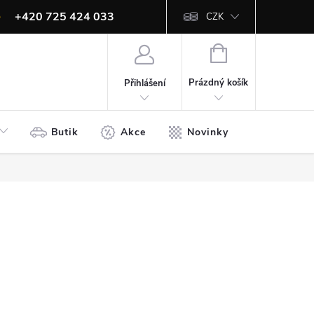
+420 725 424 033
CZK
info@ites.cz
NÁKUPNÍ
KOŠÍK
Prázdný košík
Přihlášení
Butik
Akce
Novinky
Bazar