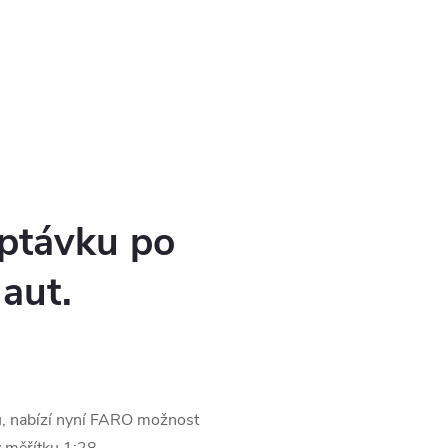
optávku po
aut.
u, nabízí nyní FARO možnost
v měřítku 1:28.