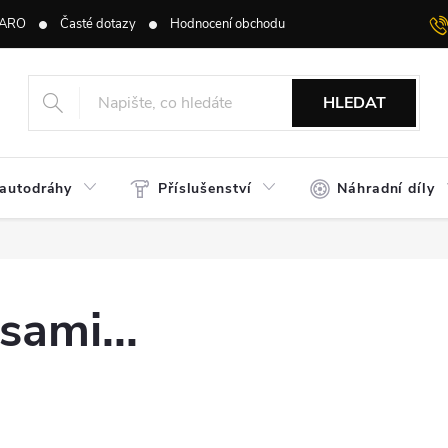
ARO
Časté dotazy
Hodnocení obchodu
HLEDAT
 autodráhy
Příslušenství
Náhradní díly
sami...