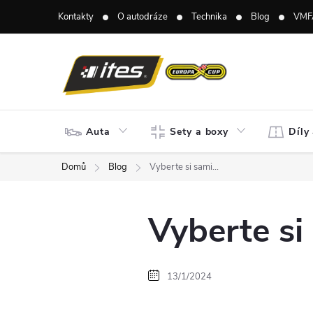
Přejít
Kontakty
O autodráze
Technika
Blog
VMF
na
obsah
Auta
Sety a boxy
Díly
Domů
Blog
Vyberte si sami...
Vyberte si 
13/1/2024